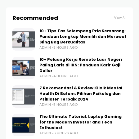
Recommended
View All
10+ Tips Tas Selempang Pria Semarang:
Panduan Lengkap Memilih dan Merawat
Sling Bag Berkualitas
ADMIN
3 HOURS AGO
10+ Peluang Kerja Remote Luar Negeri
Paling Laris di IKN: Panduan Karir Gaji
Dollar
ADMIN
4 HOURS AGO
7 Rekomendasi & Review Klinik Mental
Health Di Batam: Pilihan Psikolog dan
Psikiater Terbaik 2024
ADMIN
5 HOURS AGO
The Ultimate Tutorial: Laptop Gaming
for the Modern Investor and Tech
Enthusiast
ADMIN
6 HOURS AGO