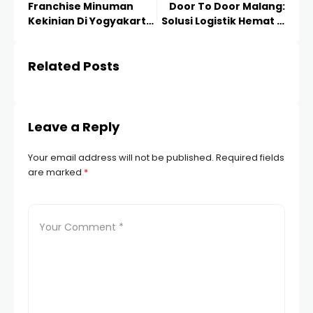
Franchise Minuman
Door To Door Malang:
Kekinian Di Yogyakarta:
Solusi Logistik Hemat &
Peluang Bisnis Terbaik
Terpercaya 2024
2024
Related Posts
Leave a Reply
Your email address will not be published.
Required fields
are marked
*