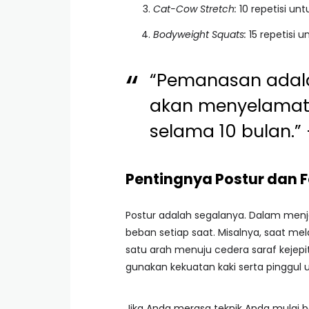
Cat-Cow Stretch:
10 repetisi unt
Bodyweight Squats:
15 repetisi u
“Pemanasan adala
akan menyelamatk
selama 10 bulan.” 
Pentingnya Postur dan 
Postur adalah segalanya. Dalam menj
beban setiap saat. Misalnya, saat me
satu arah menuju cedera saraf kejepit
gunakan kekuatan kaki serta pinggul
Jika Anda merasa teknik Anda mulai be