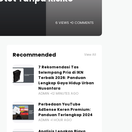
6 VIEWS
0 COMMENTS
Recommended
View All
7 Rekomendasi Tas
Selempang Pria di IKN
Terbaik 2026: Panduan
Lengkap Gaya Hidup Urban
Nusantara
ADMIN
12 MINUTES AGO
Perbedaan YouTube
AdSense Keren Premium:
Panduan Terlengkap 2024
ADMIN
1 HOUR AGO
Analisis Lengkap Biaya