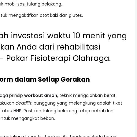
uk mobilisasi tulang belakang.
ntuk mengaktifkan otot kaki dan glutes.
h investasi waktu 10 menit yang
an Anda dari rehabilitasi
– Pakar Fisioterapi Olahraga.
Form dalam Setiap Gerakan
aga prinsip
workout aman
, teknik mengalahkan berat
lakukan
deadlift
, punggung yang melengkung adalah tiket
 atau HNP. Pastikan tulang belakang tetap netral dan
 untuk mengangkat beban.
rantakan di repetisi terakhir, itu tandanya Anda harus