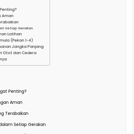
Penting?
an Aman
erabaikan
lam Setiap Gerakan
an Latihan
mula (Pekan 1-4)
amanan Jangka Panjang
ri Otot dan Cedera
tnya
at Penting?
engan Aman
ng Terabaikan
 dalam Setiap Gerakan