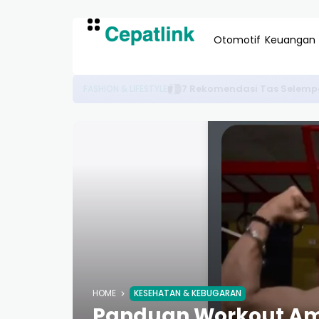
Otomotif
Keuangan
Perbedaan YouTube AdSen
TEKNOLOGI & DIGITAL
HOME
KESEHATAN & KEBUGARAN
Panduan Workout Ama