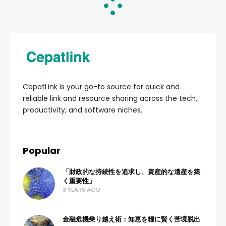
HOME
CULINARY & LIFESTYLE
Review Kuliner Gratis
Mudah: Panduan
Lengkap Menjadi Food
Blogger Sukses Tanpa
Modal
ADMIN
5 VIEWS
0 COMMENTS
4 MONTHS AGO