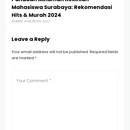
Mahasiswa Surabaya: Rekomendasi
U
Hits & Murah 2024
K
ADMIN
4 MONTHS AGO
AD
Leave a Reply
Your email address will not be published.
Required fields
are marked
*