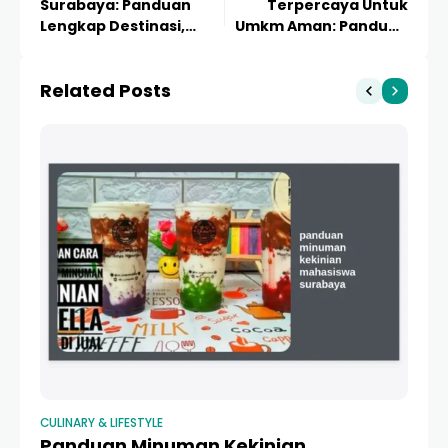
Surabaya: Panduan
Terpercaya Untuk
Lengkap Destinasi,
Umkm Aman: Panduan
Tiket, dan Tips Liburan
Lengkap Membangun
Terbaik 2024
Bisnis Impian
Related Posts
CULINARY & LIFESTYLE
CUL
Panduan Minuman Kekinian
B