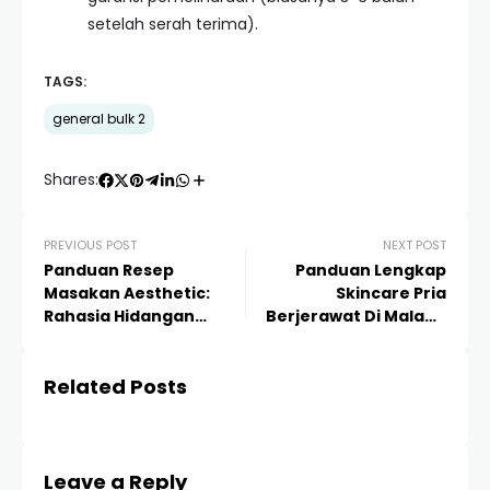
setelah serah terima).
TAGS:
general bulk 2
Shares:
PREVIOUS POST
NEXT POST
Panduan Resep
Panduan Lengkap
Masakan Aesthetic:
Skincare Pria
Rahasia Hidangan
Berjerawat Di Malang
Instagramable ala Chef
Cepat Cair: Solusi
Profesional
Wajah Bersih dan
Related Posts
Bebas Kusam
Leave a Reply