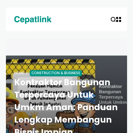
HOME
CONSTRUCTION & BUSINESS
Kontraktor Bangunan
Terpercaya Untuk
Umkm Aman: Panduan
Lengkap Membangun
Bisnis Impian