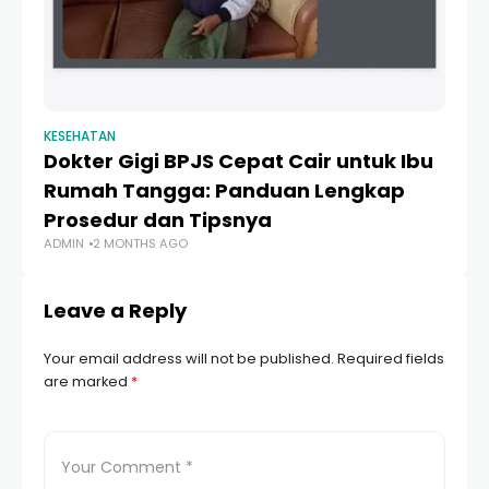
KESEHATAN
KE
Dokter Gigi BPJS Cepat Cair untuk Ibu
Pa
Rumah Tangga: Panduan Lengkap
T
Prosedur dan Tipsnya
B
ADMIN
2 MONTHS AGO
AD
Leave a Reply
Your email address will not be published.
Required fields
are marked
*