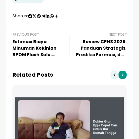
Shares:
PREVIOUS POST
NEXT POST
Estimasi Biaya
Review CPNS 2026:
Minuman Kekinian
Panduan Strategis,
BPOM Flash Sale:
Prediksi Formasi, dan
Panduan Lengkap
Tips Lolos Seleksi ASN
Bisnis Legal & Cuan
Related Posts