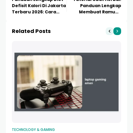
Defisit Kalori Di Jakarta
Panduan Lengkap
Terbaru 2026: Cara
Membuat Ramuan
Efektif Menurunkan
Alami yang Aman dan
Berat Badan di Tengah
Berkhasiat
Related Posts
Kesibukan Urban
TECHNOLOGY & GAMING
TE