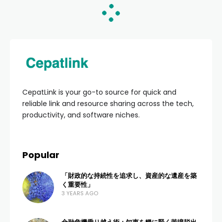
HOME
TECHNOLOGY & GAMING
Review Game Esports
Android Semarang
Terbaik: Panduan
Menuju Pro Player
ADMIN
6 VIEWS
0 COMMENTS
4 MONTHS AGO