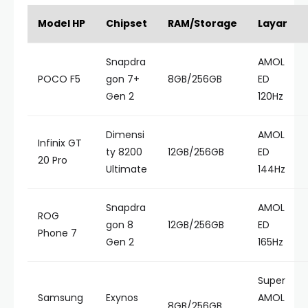
Model HP
Chipset
RAM/Storage
Layar
Snapdra
AMOL
POCO F5
gon 7+
8GB/256GB
ED
Gen 2
120Hz
Dimensi
AMOL
Infinix GT
ty 8200
12GB/256GB
ED
20 Pro
Ultimate
144Hz
Snapdra
AMOL
ROG
gon 8
12GB/256GB
ED
Phone 7
Gen 2
165Hz
Super
Samsung
Exynos
AMOL
8GB/256GB