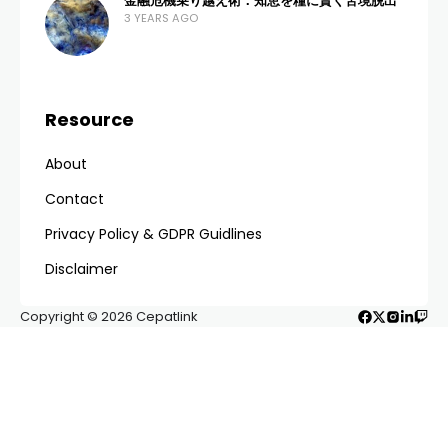
Halo para gamers di Kota Atlas! Apakah Anda
sedang mencari
Review Game Esports Android
Semarang
yang paling komprehensif? Seiring
dengan berkembangnya industri kreatif di Jawa
Tengah, Semarang kini telah bertransformasi
menjadi salah satu hub utama bagi para penggiat
esports, khususnya di platform mobile Android.
Bukan sekadar hobi, bermain game kini telah
menjadi peluang karier yang menjanjikan bagi
pemuda di Semarang.
Table of Contents
Daftar Isi
Fenomena Esports Android di Semarang
Review Game Esports Android Terpopuler 2024
1. Mobile Legends: Bang Bang (MLBB)
2. PUBG Mobile