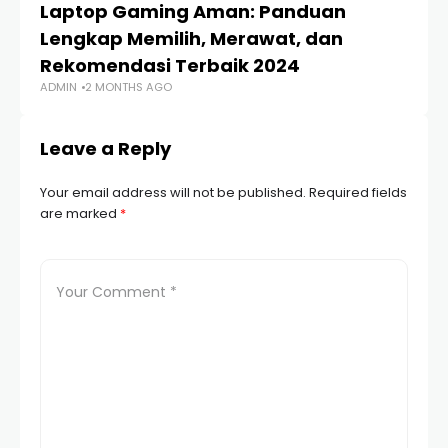
Laptop Gaming Aman: Panduan
R
Lengkap Memilih, Merawat, dan
S
Rekomendasi Terbaik 2024
Pr
ADMIN
2 MONTHS AGO
AD
Leave a Reply
Your email address will not be published.
Required fields
are marked
*