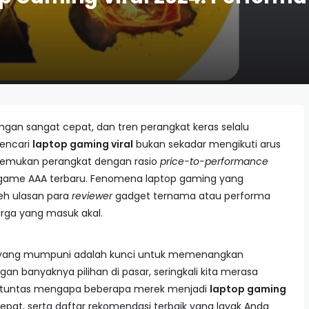
gan sangat cepat, dan tren perangkat keras selalu
mencari
laptop gaming viral
bukan sekadar mengikuti arus
nemukan perangkat dengan rasio
price-to-performance
ame AAA terbaru. Fenomena laptop gaming yang
eh ulasan para
reviewer
gadget ternama atau performa
arga yang masuk akal.
at yang mumpuni adalah kunci untuk memenangkan
gan banyaknya pilihan di pasar, seringkali kita merasa
as tuntas mengapa beberapa merek menjadi
laptop gaming
epat, serta daftar rekomendasi terbaik yang layak Anda