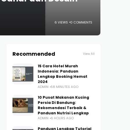
6 VIEWS
0 COMMENTS
Recommended
View All
15 Cara Hotel Murah
Indonesia: Panduan
Lengkap Booking Hemat
2024
ADMIN
58 MINUTES AGO
10 Pusat Makanan Kucing
Persia Di Bandung:
Rekomendasi Terbaik &
Panduan Nutrisi Lengkap
ADMIN
6 HOURS AGO
Panduan Lengkap Tutorial