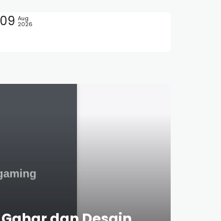
09
Aug
2026
 Gahar dan Desain