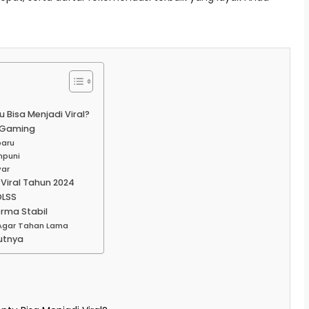
Bisa Menjadi Viral?
p Gaming
baru
mpuni
yar
iral Tahun 2024
DLSS
rma Stabil
Agar Tahan Lama
utnya