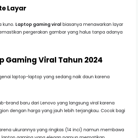
te Layar
a kuno.
Laptop gaming viral
biasanya menawarkan layar
emastikan pergerakan gambar yang halus tanpa adanya
p Gaming Viral Tahun 2024
enai laptop-laptop yang sedang naik daun karena
 sub-brand baru dari Lenovo yang langsung viral karena
gion dengan harga yang jauh lebih terjangkau. Cocok bagi
l karena ukurannya yang ringkas (14 inci) namun membawa
isi laptop gaming yang elegan namun mematikan.