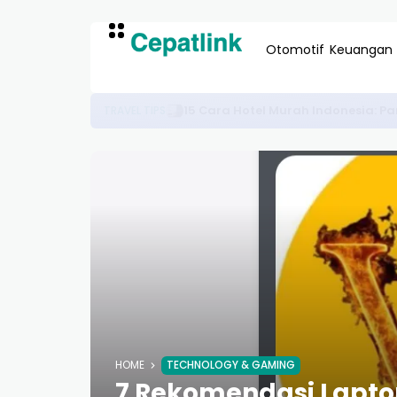
Otomotif
Keuangan
10 Pusat Makanan Kucing Persia Di 
PET CARE
HOME
TECHNOLOGY & GAMING
7 Rekomendasi Laptop