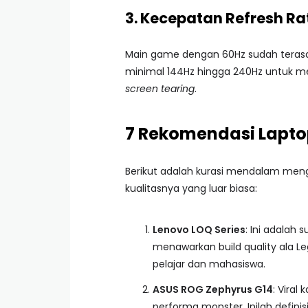
3. Kecepatan Refresh Ra
Main game dengan 60Hz sudah teras
minimal 144Hz hingga 240Hz untuk m
screen tearing
.
7 Rekomendasi Lapto
Berikut adalah kurasi mendalam meng
kualitasnya yang luar biasa:
Lenovo LOQ Series
: Ini adalah
menawarkan build quality ala Le
pelajar dan mahasiswa.
ASUS ROG Zephyrus G14
: Vira
performa monster. Inilah defin