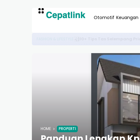
Otomotif
Keuangan
10+ Peluang Kerja Remote Lua
KARIR & TEKNOLOGI
HOME
PROPERTI
Panduan Lengkap Kpr