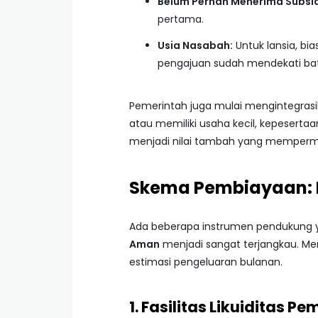
Belum Pernah Menerima Subsid
pertama.
Usia Nasabah:
Untuk lansia, bi
pengajuan sudah mendekati bat
Pemerintah juga mulai mengintegrasi
atau memiliki usaha kecil, kepeserta
menjadi nilai tambah yang mempermu
Skema Pembiayaan: F
Ada beberapa instrumen pendukun
Aman
menjadi sangat terjangkau. 
estimasi pengeluaran bulanan.
1. Fasilitas Likuiditas