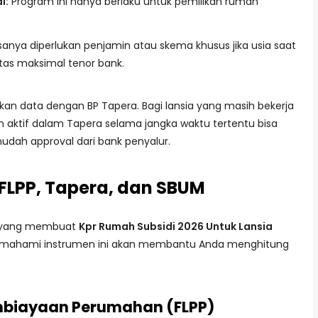
i:
Program ini hanya berlaku untuk pemilikan rumah
asanya diperlukan penjamin atau skema khusus jika usia saat
as maksimal tenor bank.
kan data dengan BP Tapera. Bagi lansia yang masih bekerja
an aktif dalam Tapera selama jangka waktu tertentu bisa
dah approval dari bank penyalur.
LPP, Tapera, dan SBUM
g yang membuat
Kpr Rumah Subsidi 2026 Untuk Lansia
Memahami instrumen ini akan membantu Anda menghitung
 Pembiayaan Perumahan (FLPP)