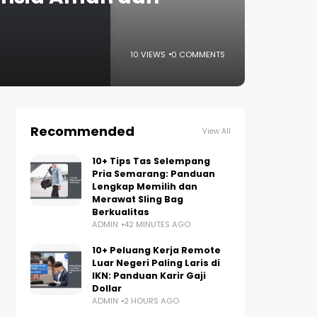
10 VIEWS
0 COMMENTS
Recommended
View All
10+ Tips Tas Selempang
Pria Semarang: Panduan
Lengkap Memilih dan
Merawat Sling Bag
Berkualitas
ADMIN
42 MINUTES AGO
10+ Peluang Kerja Remote
Luar Negeri Paling Laris di
IKN: Panduan Karir Gaji
Dollar
ADMIN
2 HOURS AGO