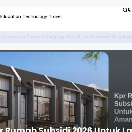
Education
Technology
Travel
r Negeri Paling Laris di IKN: Panduan Karir Gaji Dollar
 Rumah Subsidi 2026 Untuk L