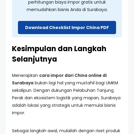
perhitungan biaya impor gratis untuk
memudahkan bisnis Anda di Surabaya.
Download Checklist Impor China PDF
Kesimpulan dan Langkah
Selanjutnya
Menerapkan
cara impor dari China online di
Surabaya
bukan lagi hal yang mustahil bagi UMKM
sekalipun. Dengan dukungan Pelabuhan Tanjung
Perak dan ekosistem logistik yang mapan, Surabaya
adalah lokasi yang strategis untuk memulai bisnis
impor.
Sebagai langkah awal, mulailah dengan riset produk