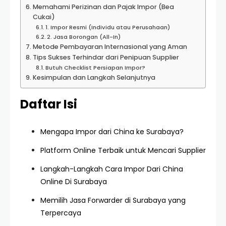
Memahami Perizinan dan Pajak Impor (Bea
Cukai)
1. Impor Resmi (Individu atau Perusahaan)
2. Jasa Borongan (All-In)
Metode Pembayaran Internasional yang Aman
Tips Sukses Terhindar dari Penipuan Supplier
Butuh Checklist Persiapan Impor?
Kesimpulan dan Langkah Selanjutnya
Daftar Isi
Mengapa Impor dari China ke Surabaya?
Platform Online Terbaik untuk Mencari Supplier
Langkah-Langkah Cara Impor Dari China
Online Di Surabaya
Memilih Jasa Forwarder di Surabaya yang
Terpercaya