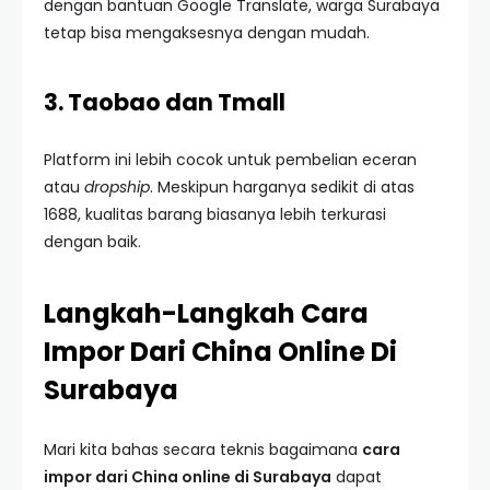
dengan bantuan Google Translate, warga Surabaya
tetap bisa mengaksesnya dengan mudah.
3. Taobao dan Tmall
Platform ini lebih cocok untuk pembelian eceran
atau
dropship
. Meskipun harganya sedikit di atas
1688, kualitas barang biasanya lebih terkurasi
dengan baik.
Langkah-Langkah Cara
Impor Dari China Online Di
Surabaya
Mari kita bahas secara teknis bagaimana
cara
impor dari China online di Surabaya
dapat