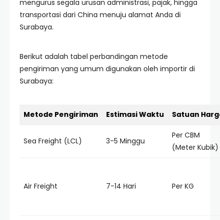
mengurus segala urusan administrasi, pajak, hingga
transportasi dari China menuju alamat Anda di
Surabaya.
Berikut adalah tabel perbandingan metode
pengiriman yang umum digunakan oleh importir di
Surabaya:
Metode Pengiriman
Estimasi Waktu
Satuan Harg
Per CBM
Sea Freight (LCL)
3-5 Minggu
(Meter Kubik)
Air Freight
7-14 Hari
Per KG