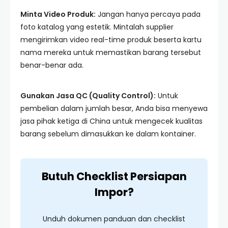
Minta Video Produk:
Jangan hanya percaya pada
foto katalog yang estetik. Mintalah supplier
mengirimkan video real-time produk beserta kartu
nama mereka untuk memastikan barang tersebut
benar-benar ada.
Gunakan Jasa QC (Quality Control):
Untuk
pembelian dalam jumlah besar, Anda bisa menyewa
jasa pihak ketiga di China untuk mengecek kualitas
barang sebelum dimasukkan ke dalam kontainer.
Butuh Checklist Persiapan
Impor?
Unduh dokumen panduan dan checklist