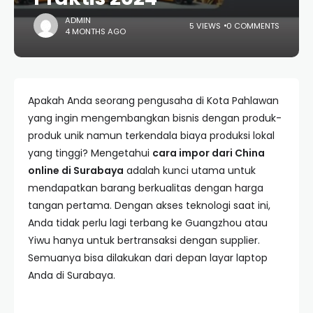
ADMIN
5 VIEWS
0 COMMENTS
4 MONTHS AGO
Apakah Anda seorang pengusaha di Kota Pahlawan
yang ingin mengembangkan bisnis dengan produk-
produk unik namun terkendala biaya produksi lokal
yang tinggi? Mengetahui
cara impor dari China
online di Surabaya
adalah kunci utama untuk
mendapatkan barang berkualitas dengan harga
tangan pertama. Dengan akses teknologi saat ini,
Anda tidak perlu lagi terbang ke Guangzhou atau
Yiwu hanya untuk bertransaksi dengan supplier.
Semuanya bisa dilakukan dari depan layar laptop
Anda di Surabaya.