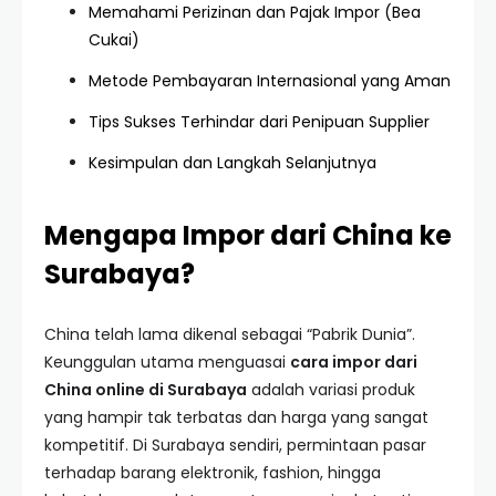
Memahami Perizinan dan Pajak Impor (Bea
Cukai)
Metode Pembayaran Internasional yang Aman
Tips Sukses Terhindar dari Penipuan Supplier
Kesimpulan dan Langkah Selanjutnya
Mengapa Impor dari China ke
Surabaya?
China telah lama dikenal sebagai “Pabrik Dunia”.
Keunggulan utama menguasai
cara impor dari
China online di Surabaya
adalah variasi produk
yang hampir tak terbatas dan harga yang sangat
kompetitif. Di Surabaya sendiri, permintaan pasar
terhadap barang elektronik, fashion, hingga