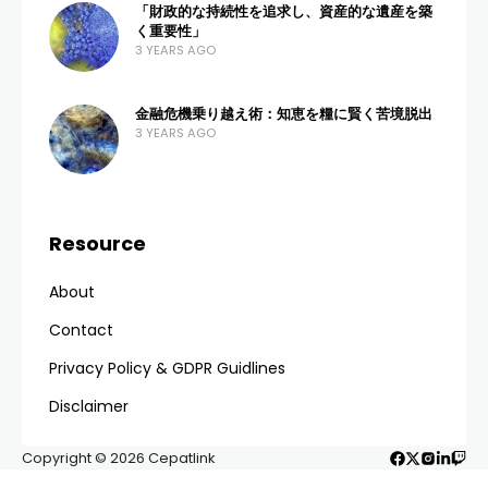
ADMIN
9 VIEWS
0 COMMENTS
4 MONTHS AGO
Pernahkah Anda merasa bahwa kualitas suara True
Wireless Stereo (TWS) Anda tidak sebanding
dengan harganya? Atau mungkin Anda sering
merasa kesal karena baterai earbud kiri lebih cepat
habis dibandingkan yang kanan? Jangan terburu-
buru menyalahkan perangkatnya. Seringkali,
masalah tersebut muncul karena kita belum
memaksimalkan penggunaan perangkat audio
nirkabel ini. Dalam panduan komprehensif ini, kita
akan membahas berbagai
trik TWS
yang akan
mengubah pengalaman mendengarkan musik
Anda menjadi jauh lebih profesional dan
memuaskan.