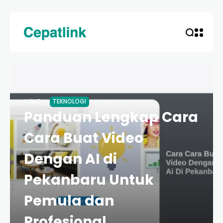
HOME
TEKNOLOGI
Panduan Lengkap Cara
Cara Buat Video
Dengan AI di
Pekanbaru Untuk
Pemula dan
Profesional