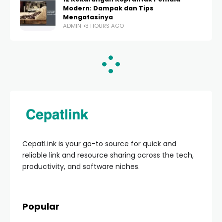
Modern: Dampak dan Tips
Mengatasinya
ADMIN
3 HOURS AGO
HOME
TEKNOLOGI
15 Trik TWS
Tersembunyi untuk
Suara Jernih dan
Baterai Awet
Sepanjang Hari