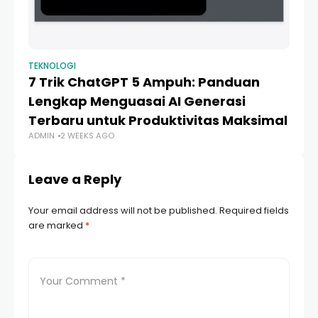
TEKNOLOGI
TE
7 Trik ChatGPT 5 Ampuh: Panduan
P
Lengkap Menguasai AI Generasi
Pi
Terbaru untuk Produktivitas Maksimal
P
ADMIN
2 WEEKS AGO
AD
Leave a Reply
Your email address will not be published.
Required fields
are marked
*