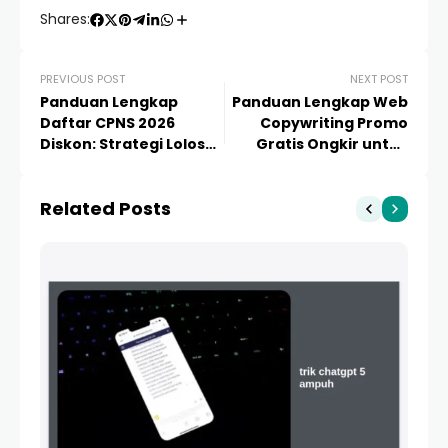
Shares:
PREVIOUS POST
NEXT POST
Panduan Lengkap
Panduan Lengkap Web
Daftar CPNS 2026
Copywriting Promo
Diskon: Strategi Lolos
Gratis Ongkir untuk
Seleksi dan Persiapan
Melejitkan Penjualan E-
Hemat
commerce Anda
Related Posts