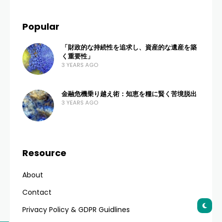
untuk Kesehatan
Mental Optimal
ADMIN
6 VIEWS
0 COMMENTS
4 MONTHS AGO
Menjaga kesehatan mental kini telah menjadi
prioritas utama bagi masyarakat urban, terutama
bagi mereka yang tinggal di kota besar yang sibuk.
Salah satu fenomena yang menarik perhatian
adalah meningkatnya minat terhadap
kelebihan
psikolog trending bandung
. Mengapa banyak
orang kini mencari layanan kesehatan mental di
kota kembang ini? Bandung bukan hanya sekadar
destinasi wisata kuliner dan belanja, tetapi juga
telah bertransformasi menjadi pusat layanan