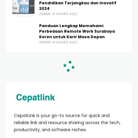
Pendidikan Terjangkau dan Inovatif
2024
ADMIN
3 HOURS AGO
Panduan Lengkap Memahami
Perbedaan Remote Work Surabaya
Keren untuk Karir Masa Depan
ADMIN
4 HOURS AGO
HOME
KESEHATAN MENTAL
10 Kelebihan Psikolog
Trending Bandung