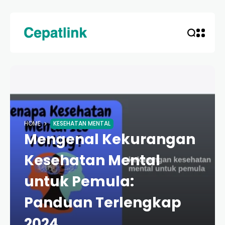
HOME
KESEHATAN MENTAL
Mengenal Kekurangan
Kesehatan Mental
untuk Pemula:
Panduan Terlengkap
2024