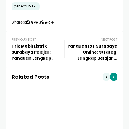
general bulk 1
Shares:
PREVIOUS POST
NEXT POST
Trik Mobil Listrik
Panduan IoT Surabaya
Surabaya Pelajar:
Online: Strategi
Panduan Lengkap
Lengkap Belajar &
Hemat & Efisien di Kota
Implementasi 2024
Pahlawan
Related Posts