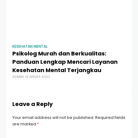
KESEHATAN MENTAL
KE
Psikolog Murah dan Berkualitas:
Sy
Panduan Lengkap Mencari Layanan
P
Kesehatan Mental Terjangkau
M
ADMIN
3 WEEKS AGO
AD
Leave a Reply
Your email address will not be published.
Required fields
are marked
*