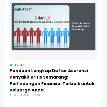
KEUANGAN
KE
Panduan Lengkap Daftar Asuransi
P
Penyakit Kritis Semarang:
R
Perlindungan Finansial Terbaik untuk
C
AD
Keluarga Anda
ADMIN
4 MONTHS AGO