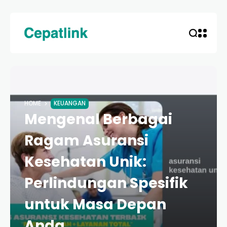
HOME
KEUANGAN
Mengenal Berbagai
Ragam Asuransi
Kesehatan Unik:
Perlindungan Spesifik
untuk Masa Depan
Anda