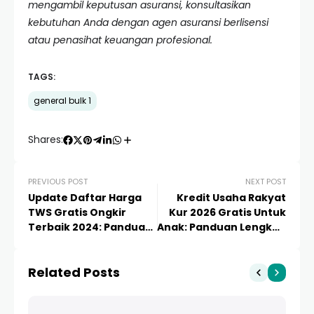
mengambil keputusan asuransi, konsultasikan
kebutuhan Anda dengan agen asuransi berlisensi
atau penasihat keuangan profesional.
TAGS:
general bulk 1
Shares:
PREVIOUS POST
NEXT POST
Update Daftar Harga
Kredit Usaha Rakyat
TWS Gratis Ongkir
Kur 2026 Gratis Untuk
Terbaik 2024: Panduan
Anak: Panduan Lengkap
Lengkap Membeli
Modal Usaha Generasi
Earbuds Bluetooth
Muda
Related Posts
Berkualitas