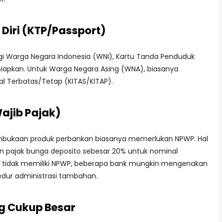
 Diri (KTP/Passport)
Bagi Warga Negara Indonesia (WNI), Kartu Tanda Penduduk
disiapkan. Untuk Warga Negara Asing (WNA), biasanya
gal Terbatas/Tetap (KITAS/KITAP).
ajib Pajak)
pembukaan produk perbankan biasanya memerlukan NPWP. Hal
n pajak bunga deposito sebesar 20% untuk nominal
nda tidak memiliki NPWP, beberapa bank mungkin mengenakan
osedur administrasi tambahan.
g Cukup Besar