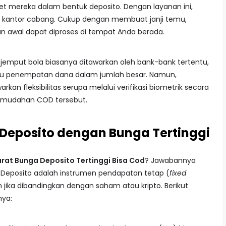
t mereka dalam bentuk deposito. Dengan layanan ini,
di kantor cabang. Cukup dengan membuat janji temu,
n awal dapat diproses di tempat Anda berada.
 jemput bola biasanya ditawarkan oleh bank-bank tertentu,
tau penempatan dana dalam jumlah besar. Namun,
rkan fleksibilitas serupa melalui verifikasi biometrik secara
emudahan COD tersebut.
Deposito dengan Bunga Tertinggi
rat Bunga Deposito Tertinggi Bisa Cod
? Jawabannya
as. Deposito adalah instrumen pendapatan tetap (
fixed
h jika dibandingkan dengan saham atau kripto. Berikut
ya: