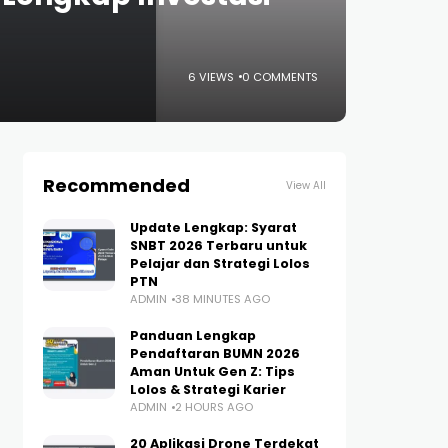
6 VIEWS
0 COMMENTS
Recommended
View All
Update Lengkap: Syarat
SNBT 2026 Terbaru untuk
Pelajar dan Strategi Lolos
PTN
ADMIN
38 MINUTES AGO
Panduan Lengkap
Pendaftaran BUMN 2026
Aman Untuk Gen Z: Tips
Lolos & Strategi Karier
ADMIN
2 HOURS AGO
20 Aplikasi Drone Terdekat