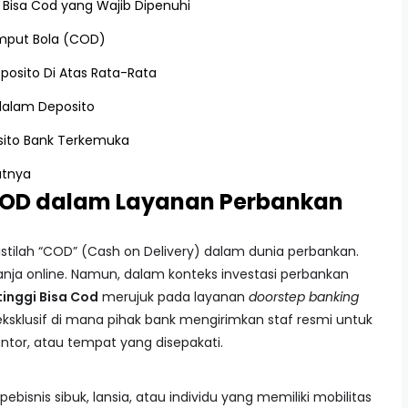
 Bisa Cod yang Wajib Dipenuhi
mput Bola (COD)
osito Di Atas Rata-Rata
dalam Deposito
sito Bank Terkemuka
utnya
OD dalam Layanan Perbankan
stilah “COD” (Cash on Delivery) dalam dunia perbankan.
elanja online. Namun, dalam konteks investasi perbankan
inggi Bisa Cod
merujuk pada layanan
doorstep banking
eksklusif di mana pihak bank mengirimkan staf resmi untuk
tor, atau tempat yang disepakati.
ebisnis sibuk, lansia, atau individu yang memiliki mobilitas