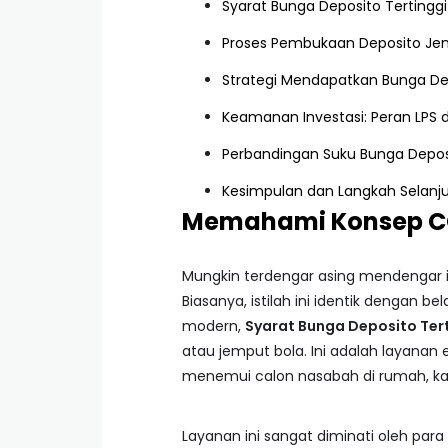
Syarat Bunga Deposito Tertinggi
Proses Pembukaan Deposito Je
Strategi Mendapatkan Bunga Dep
Keamanan Investasi: Peran LPS 
Perbandingan Suku Bunga Depo
Kesimpulan dan Langkah Selanj
Memahami Konsep C
Mungkin terdengar asing mendengar i
Biasanya, istilah ini identik dengan b
modern,
Syarat Bunga Deposito Tert
atau jemput bola. Ini adalah layanan 
menemui calon nasabah di rumah, kan
Layanan ini sangat diminati oleh para p