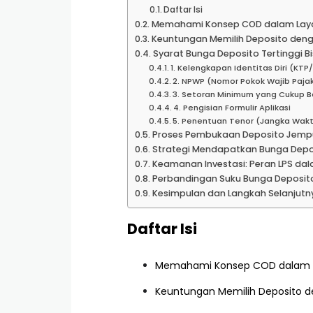
Daftar Isi
Memahami Konsep COD dalam Lay
Keuntungan Memilih Deposito deng
Syarat Bunga Deposito Tertinggi B
1. Kelengkapan Identitas Diri (KTP
2. NPWP (Nomor Pokok Wajib Paja
3. Setoran Minimum yang Cukup B
4. Pengisian Formulir Aplikasi
5. Penentuan Tenor (Jangka Wak
Proses Pembukaan Deposito Jemp
Strategi Mendapatkan Bunga Depos
Keamanan Investasi: Peran LPS da
Perbandingan Suku Bunga Deposit
Kesimpulan dan Langkah Selanjutn
Daftar Isi
Memahami Konsep COD dalam 
Keuntungan Memilih Deposito d