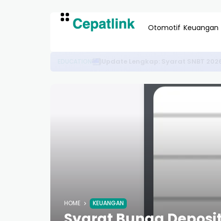
Otomotif
Keuangan
Panduan Lengkap Pendaftar
KARIER & PENDIDIKAN
HOME
KEUANGAN
Syarat Bunga Deposit