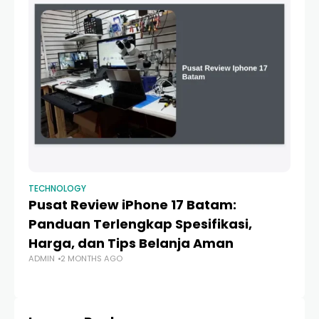
TECHNOLOGY
TE
Pusat Review iPhone 17 Batam:
iP
Panduan Terlengkap Spesifikasi,
Es
Harga, dan Tips Belanja Aman
H
ADMIN
2 MONTHS AGO
AD