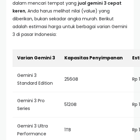
dalam mencari tempat yang
jual gemini 3 cepat
keren
, Anda harus melihat nilai (value) yang
diberikan, bukan sekadar angka murah. Berikut
adalah estimasi harga untuk berbagai varian Gemini
3 di pasar Indonesia:
Varian Gemini 3
Kapasitas Penyimpanan
Est
Gemini 3
256GB
Rp 
Standard Edition
Gemini 3 Pro
512GB
Rp 
Series
Gemini 3 Ultra
1TB
Rp 
Performance