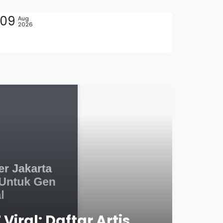
09
Aug
2026
ral: Daftar Artis,