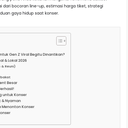
ai dari bocoran line-up, estimasi harga tiket, strategi
nduan gaya hidup saat konser.
tuk Gen Z Viral Begitu Dinantikan?
nal & Lokal 2026
 & Reuni)
erbakat
vent Besar
erhasil!
 untuk Konser
ik & Nyaman
a Menonton Konser
Konser