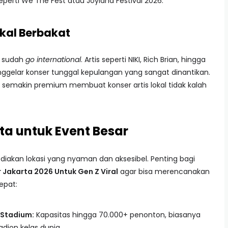
erti We The Fest atau Joyland Festival 2026.
okal Berbakat
g sudah
go international
. Artis seperti NIKI, Rich Brian, hingga
nggelar konser tunggal kepulangan yang sangat dinantikan.
g semakin premium membuat konser artis lokal tidak kalah
ta untuk Event Besar
iakan lokasi yang nyaman dan aksesibel. Penting bagi
 Jakarta 2026 Untuk Gen Z Viral
agar bisa merencanakan
epat:
 Stadium:
Kapasitas hingga 70.000+ penonton, biasanya
adion kelas dunia.