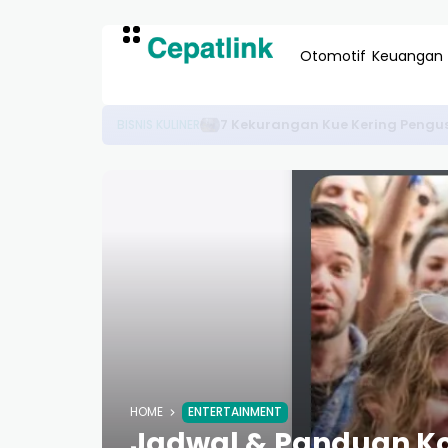
Otomotif
Keuangan
Gemini 3 Mudah: Panduan Len
TECHNOLOGY/AI
HOME
ENTERTAINMENT
Jadwal & Panduan Kons