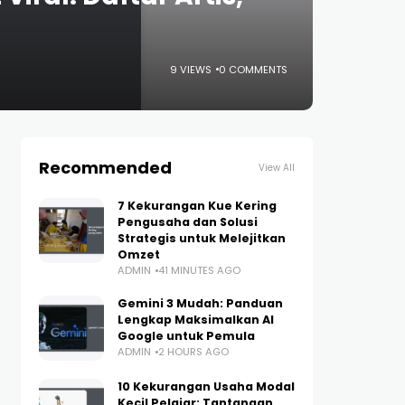
9 VIEWS
0 COMMENTS
Recommended
View All
7 Kekurangan Kue Kering
Pengusaha dan Solusi
Strategis untuk Melejitkan
Omzet
ADMIN
41 MINUTES AGO
Gemini 3 Mudah: Panduan
Lengkap Maksimalkan AI
Google untuk Pemula
ADMIN
2 HOURS AGO
10 Kekurangan Usaha Modal
Kecil Pelajar: Tantangan