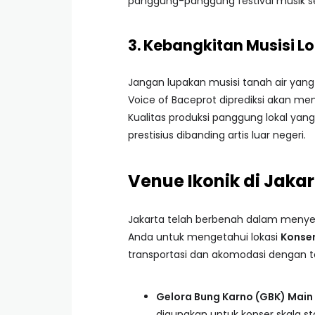
panggung-panggung festival musik sep
3. Kebangkitan Musisi L
Jangan lupakan musisi tanah air yan
Voice of Baceprot diprediksi akan me
Kualitas produksi panggung lokal yan
prestisius dibanding artis luar negeri.
Venue Ikonik di Jakar
Jakarta telah berbenah dalam menyed
Anda untuk mengetahui lokasi
Konser
transportasi dan akomodasi dengan t
Gelora Bung Karno (GBK) Main
digunakan untuk konser skala st