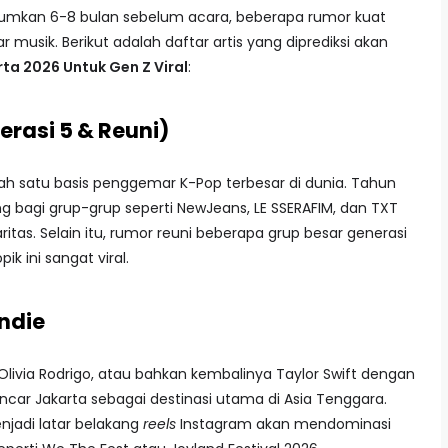
mumkan 6-8 bulan sebelum acara, beberapa rumor kuat
musik. Berikut adalah daftar artis yang diprediksi akan
ta 2026 Untuk Gen Z Viral
:
erasi 5 & Reuni)
alah satu basis penggemar K-Pop terbesar di dunia. Tahun
g bagi grup-grup seperti NewJeans, LE SSERAFIM, dan TXT
tas. Selain itu, rumor reuni beberapa grup besar generasi
k ini sangat viral.
Indie
, Olivia Rodrigo, atau bahkan kembalinya Taylor Swift dengan
ncar Jakarta sebagai destinasi utama di Asia Tenggara.
njadi latar belakang
reels
Instagram akan mendominasi