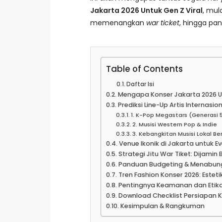
Jakarta 2026 Untuk Gen Z Viral
, mul
memenangkan
war ticket
, hingga pa
Table of Contents
Daftar Isi
Mengapa Konser Jakarta 2026 Un
Prediksi Line-Up Artis Internasio
1. K-Pop Megastars (Generasi 5
2. Musisi Western Pop & Indie
3. Kebangkitan Musisi Lokal B
Venue Ikonik di Jakarta untuk E
Strategi Jitu War Tiket: Dijamin B
Panduan Budgeting & Menabung
Tren Fashion Konser 2026: Estet
Pentingnya Keamanan dan Etik
Download Checklist Persiapan 
Kesimpulan & Rangkuman