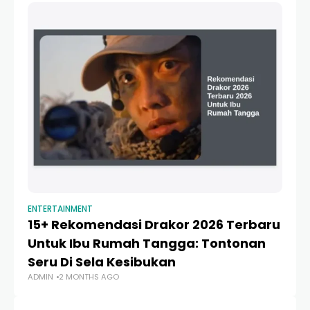
ENTERTAINMENT
EN
15+ Rekomendasi Drakor 2026 Terbaru
J
Untuk Ibu Rumah Tangga: Tontonan
U
Seru Di Sela Kesibukan
H
ADMIN
2 MONTHS AGO
AD