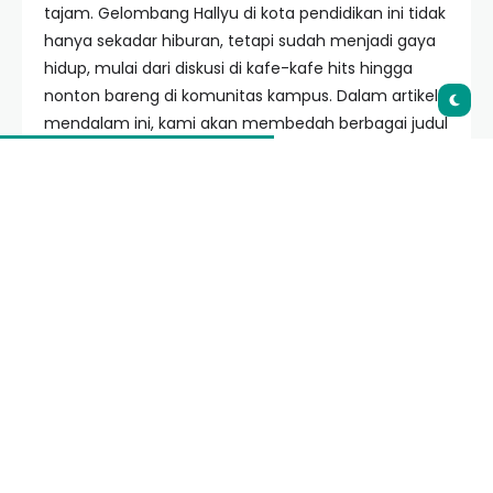
tajam. Gelombang Hallyu di kota pendidikan ini tidak
hanya sekadar hiburan, tetapi sudah menjadi gaya
hidup, mulai dari diskusi di kafe-kafe hits hingga
nonton bareng di komunitas kampus. Dalam artikel
mendalam ini, kami akan membedah berbagai judul
drama Korea yang diprediksi akan meledak dan
menjadi perbincangan hangat di media sosial.
Table of Contents
Daftar Isi
Tren Drama Korea di Tahun 2026
15 Rekomendasi Drakor 2026 Di Malang Viral
1. The Silence of Seoul (Genre: Thriller, Mystery)
2. Love in the Metaverse (Genre: Rom-Com,
Sci-Fi)
3. Joseon Galactic (Genre: Sageuk, Space
Opera)
4. Signal Season 3 (Genre: Crime, Fantasy)
5. Blue Fire (Genre: Medical, Drama)