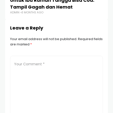
Untuk Ibu Rumah Tangga Bisa Cod:
S
Tampil Gagah dan Hemat
M
ADMIN
3 MONTHS AGO
AD
Leave a Reply
Your email address will not be published.
Required fields
are marked
*