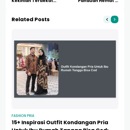
Kekinian Terdekat
Panduan Hemat &
yang Enak dan Hits di
Strategi Booking 2024
2024
Related Posts
FASHION PRIA
FAS
15+ Inspirasi Outfit Kondangan Pria
Ta