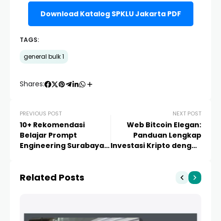
Download Katalog SPKLU Jakarta PDF
TAGS:
general bulk 1
Shares:
PREVIOUS POST
NEXT POST
10+ Rekomendasi
Web Bitcoin Elegan:
Belajar Prompt
Panduan Lengkap
Engineering Surabaya:
Investasi Kripto dengan
Panduan Lengkap
Platform Premium dan
Kursus AI dan
Profesional
Related Posts
Komunitas Tech 2024