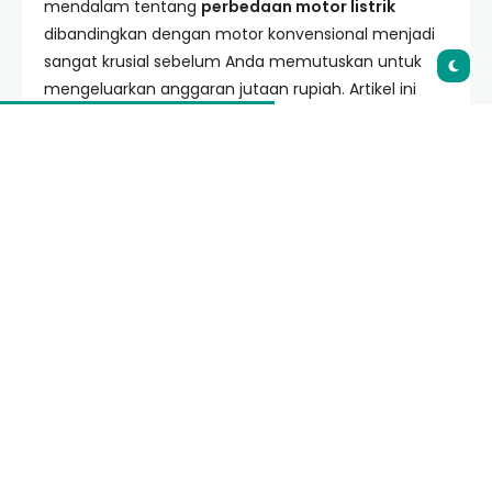
mendalam tentang
perbedaan motor listrik
dibandingkan dengan motor konvensional menjadi
sangat krusial sebelum Anda memutuskan untuk
mengeluarkan anggaran jutaan rupiah. Artikel ini
akan mengupas tuntas segala aspek, mulai dari
performa, biaya operasional, hingga detail teknis
yang jarang diketahui publik agar Anda bisa
membuat keputusan investasi yang cerdas.
Daftar Isi
Prinsip Dasar dan Cara Kerja
7 Perbedaan Utama Motor Listrik vs
Bensin
Analisis Biaya Operasional dan
Perawatan