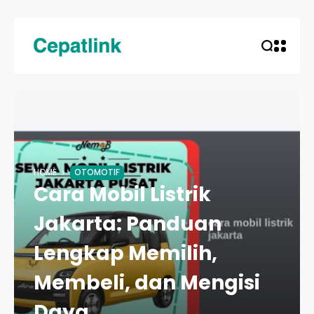
HOME
OTOMOTIF
Cara Mobil Listrik
Jakarta: Panduan
Lengkap Memilih,
Membeli, dan Mengisi
Daya