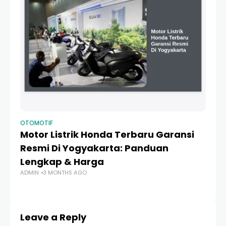
OTOMOTIF
OT
Motor Listrik Honda Terbaru Garansi
Ja
Resmi Di Yogyakarta: Panduan
S
Lengkap & Harga
L
ADMIN
3 MONTHS AGO
AD
Leave a Reply