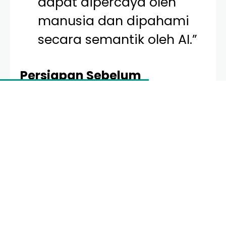
dapat dipercaya oleh
manusia dan dipahami
secara semantik oleh AI.”
Persiapan Sebelum
Melakukan Pendaftaran SEO
Sebelum Anda masuk ke aspek teknis
cara daftar
seo 2026 baru
, ada beberapa fondasi yang harus
diperkuat. Tanpa fondasi ini, upaya pendaftaran
Anda di mesin pencari akan sia-sia karena algoritma
akan menganggap situs Anda kurang berkualitas.
Kecepatan Akses (Core Web Vitals 3.0):
Pastikan situs Anda memuat dalam waktu