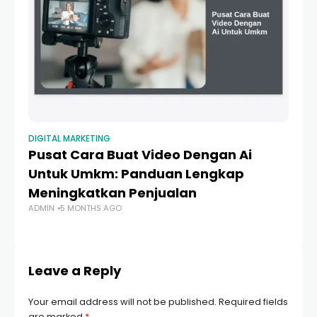
DIGITAL MARKETING
DI
Pusat Cara Buat Video Dengan Ai
M
Untuk Umkm: Panduan Lengkap
Y
Meningkatkan Penjualan
T
ADMIN
5 MONTHS AGO
Ik
AD
Leave a Reply
Your email address will not be published.
Required fields
are marked
*