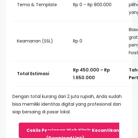
Tema & Template
Rp 0 – Rp 800.000
pili
yan
Bia
grat
Keamanan (SSL)
Rp 0
pen
host
Rp 450.000 – Rp
Tah
Total Estimasi
1.650.000
Per
Dengan total kurang dari 2 juta rupiah, Anda sudah
bisa memiliki identitas digital yang profesional dan
siap bersaing di pasar lokal.
Ceklis Persiapan Web Klinik Kecantikan