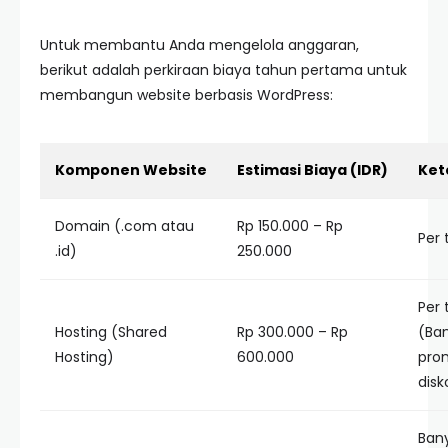
Untuk membantu Anda mengelola anggaran,
berikut adalah perkiraan biaya tahun pertama untuk
membangun website berbasis WordPress:
Komponen Website
Estimasi Biaya (IDR)
Ket
Domain (.com atau
Rp 150.000 – Rp
Per
.id)
250.000
Per
Hosting (Shared
Rp 300.000 – Rp
(Ba
Hosting)
600.000
pro
disk
Ban