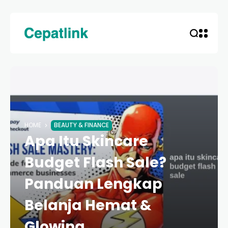
HOME
BEAUTY & FINANCE
Apa Itu Skincare
Budget Flash Sale?
Panduan Lengkap
Belanja Hemat &
Glowing