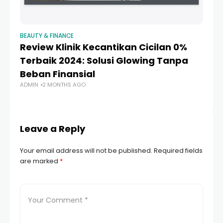
BEAUTY & FINANCE
BE
Review Klinik Kecantikan Cicilan 0%
D
Terbaik 2024: Solusi Glowing Tanpa
P
Beban Finansial
K
ADMIN
2 MONTHS AGO
Ci
AD
Leave a Reply
Your email address will not be published.
Required fields
are marked
*