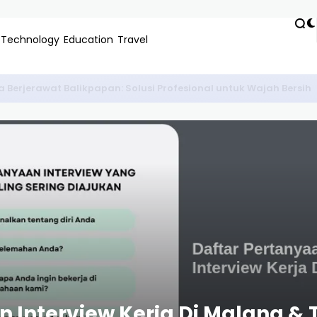
Technology
Education
Travel
siswa Viral: Panduan Lengkap Cuan Jutaan Modal HP
 Interview Kerja Di Malang & T