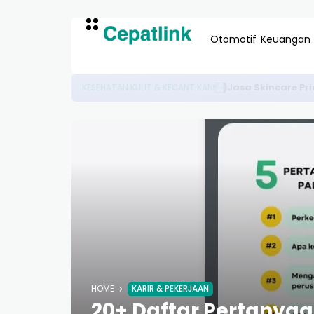
Otomotif
Keuangan
Cara Jadi Affiliate Untuk Maha
BISNIS DIGITAL
HOME
KARIR & PEKERJAAN
20+ Daftar Pertanyaan