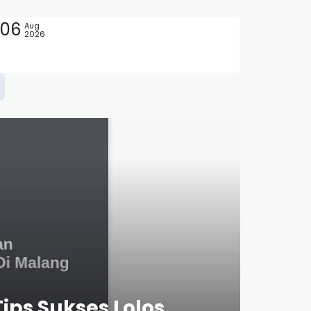
06
Aug
2026
ips Sukses Lolos