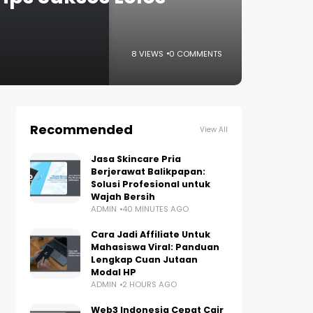
8 VIEWS
0 COMMENTS
Recommended
View All
Jasa Skincare Pria
Berjerawat Balikpapan:
Solusi Profesional untuk
Wajah Bersih
ADMIN
40 MINUTES AGO
Cara Jadi Affiliate Untuk
Mahasiswa Viral: Panduan
Lengkap Cuan Jutaan
Modal HP
ADMIN
2 HOURS AGO
Web3 Indonesia Cepat Cair