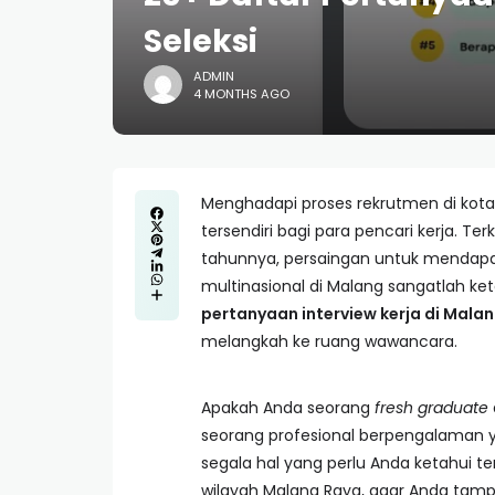
Seleksi
ADMIN
4 MONTHS AGO
Menghadapi proses rekrutmen di kot
tersendiri bagi para pencari kerja. Te
tahunnya, persaingan untuk mendapat
multinasional di Malang sangatlah k
pertanyaan interview kerja di Mala
melangkah ke ruang wawancara.
Apakah Anda seorang
fresh graduate
seorang profesional berpengalaman ya
segala hal yang perlu Anda ketahui t
wilayah Malang Raya, agar Anda tampi