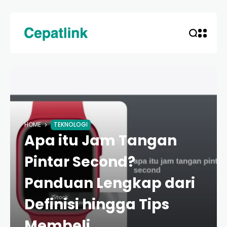
HOME
TEKNOLOGI
Apa itu Jam Tangan
Pintar Second?
Panduan Lengkap dari
Definisi hingga Tips
Membeli