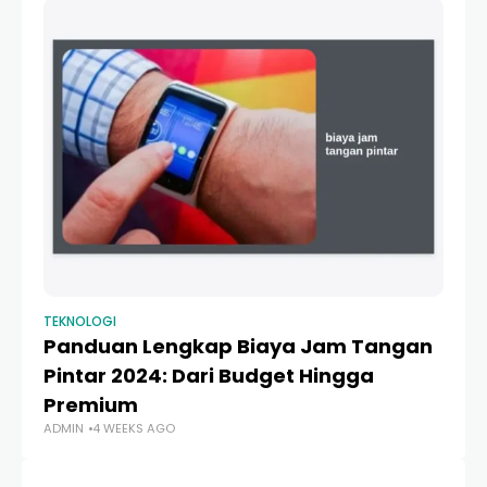
TEKNOLOGI
TE
Panduan Lengkap Biaya Jam Tangan
P
Pintar 2024: Dari Budget Hingga
Pi
Premium
O
ADMIN
4 WEEKS AGO
AD