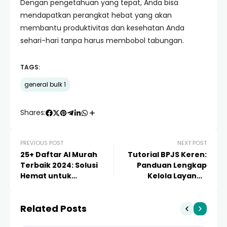
Dengan pengetahuan yang tepat, Anda bisa
mendapatkan perangkat hebat yang akan
membantu produktivitas dan kesehatan Anda
sehari-hari tanpa harus membobol tabungan.
TAGS:
general bulk 1
Shares:
PREVIOUS POST
NEXT POST
25+ Daftar AI Murah
Tutorial BPJS Keren:
Terbaik 2024: Solusi
Panduan Lengkap
Hemat untuk
Kelola Layanan
Produktivitas Tanpa
Kesehatan Digital
Batas
Tanpa Ribet
Related Posts