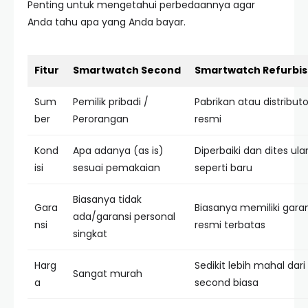
Penting untuk mengetahui perbedaannya agar
Anda tahu apa yang Anda bayar.
Fitur
Smartwatch Second
Smartwatch Refurbi
Sum
Pemilik pribadi /
Pabrikan atau distributo
ber
Perorangan
resmi
Kond
Apa adanya (as is)
Diperbaiki dan dites ul
isi
sesuai pemakaian
seperti baru
Biasanya tidak
Gara
Biasanya memiliki garan
ada/garansi personal
nsi
resmi terbatas
singkat
Harg
Sedikit lebih mahal dari
Sangat murah
a
second biasa