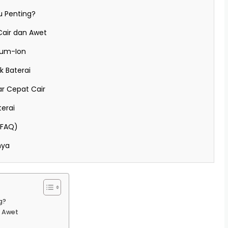
u Penting?
 Cair dan Awet
hium-Ion
 Baterai
ar Cepat Cair
terai
(FAQ)
nya
g?
n Awet