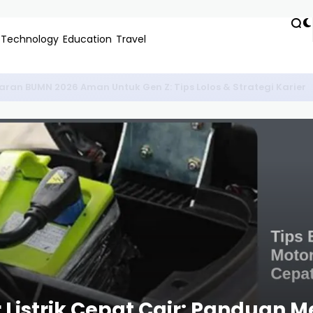
Technology
Education
Travel
ekat & Terbaik 2024: Panduan Lengkap Regulasi & Cara Terban
r Listrik Cepat Cair: Panduan