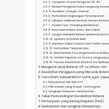
2. Terapkan Aturan Pengisian 20-80
3. Hindari Pengisian Daya Langsung Sete
4. Gunakan Charger Orisinal
5. Perhatikan Lingkungan Penyimpanan
6. Lakukan Kalibrasi Baterai Secara Berkal
7. Hindari Fast Charging Berlebihan
8. Rutin Memeriksa Soket dan Kabel
9. Jangan Melebihi Beban Maksimal Motor
10. Update Software BMS
11. Matikan Saklar Utama Saat Parkir Lama
12. Perhatikan Tekanan Ban
13. Manfaatkan Fitur Regenerative Brakin
14. Hindari Paparan Air Secara Langsun
15. Pantau Kesehatan Baterai via Aplikasi
Mengenal Jenis Baterai: LFP vs Lithium-Ion
Kesalahan Pengguna yang Merusak Batera
Cara Klaim Subsidi Motor Listrik Agar Cepa
Persyaratan NIK dan KTP
Pilih Dealer yang Sudah Terintegrasi
Lengkapi Dokumen Administrasi
Tabel Perbandingan Durabilitas Baterai
Pertanyaan yang Sering Diajukan (FAQ)
Kesimpulan dan Langkah Selanjutnya