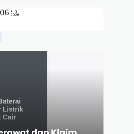
06
Aug
2026
g Aman
 Merawat dan Klaim