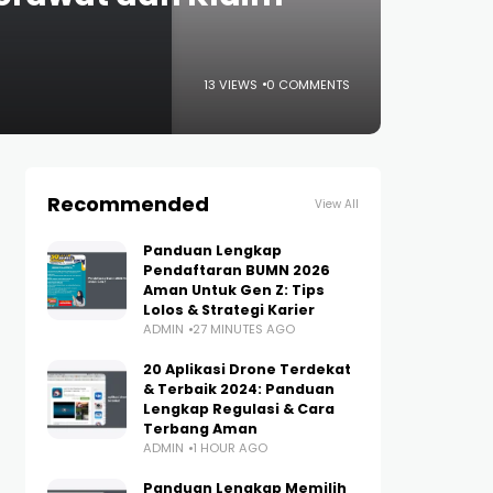
13 VIEWS
0 COMMENTS
Recommended
View All
Panduan Lengkap
Pendaftaran BUMN 2026
Aman Untuk Gen Z: Tips
Lolos & Strategi Karier
ADMIN
27 MINUTES AGO
20 Aplikasi Drone Terdekat
& Terbaik 2024: Panduan
Lengkap Regulasi & Cara
Terbang Aman
ADMIN
1 HOUR AGO
Panduan Lengkap Memilih