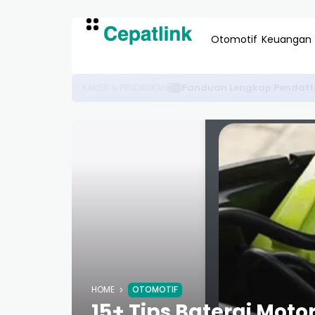
Otomotif
Keuangan
20 Aplikasi Drone Terd
TECHNOLOGY/GADGETS
HOME
OTOMOTIF
15+ Tips Baterai Moto