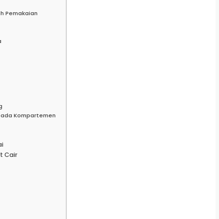
lah Pemakaian
a
g
g pada Kompartemen
i
t Cair