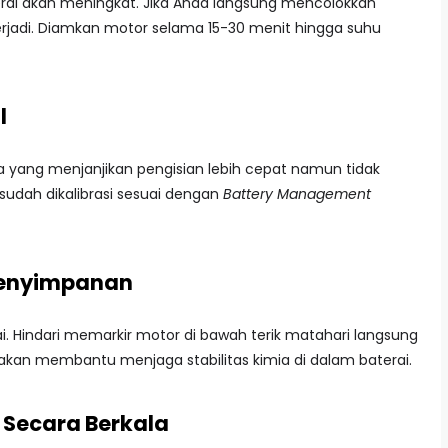
erai akan meningkat. Jika Anda langsung mencolokkan
erjadi. Diamkan motor selama 15-30 menit hingga suhu
l
a yang menjanjikan pengisian lebih cepat namun tidak
 sudah dikalibrasi sesuai dengan
Battery Management
Penyimpanan
 Hindari memarkir motor di bawah terik matahari langsung
akan membantu menjaga stabilitas kimia di dalam baterai.
i Secara Berkala