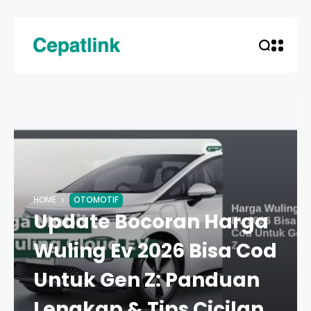
HOME
OTOMOTIF
Update Bocoran Harga
Wuling Ev 2026 Bisa Cod
Untuk Gen Z: Panduan
Lengkap & Tips Cicilan