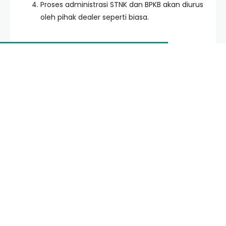
Proses administrasi STNK dan BPKB akan diurus
oleh pihak dealer seperti biasa.
Layanan Sewa Motor Listrik di
Palembang
Jika Anda belum siap membeli, mencari layanan
Beli Sewa Motor Listrik Di Palembang
untuk opsi
rental adalah pilihan bijak. Beberapa startup
penyedia layanan transportasi biasanya bekerja
sama dengan mitra lokal untuk menyediakan sewa
harian atau bulanan.
Harga sewa motor listrik di Palembang berkisar
antara Rp40.000 hingga Rp75.000 per hari,
tergantung kapasitas baterai dan model motor.