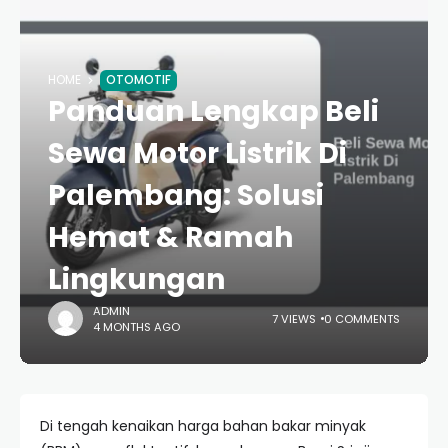
HOME
OTOMOTIF
Panduan Lengkap Beli
Sewa Motor Listrik Di
Palembang: Solusi
Hemat & Ramah
Lingkungan
ADMIN
7 VIEWS
0 COMMENTS
4 MONTHS AGO
Di tengah kenaikan harga bahan bakar minyak