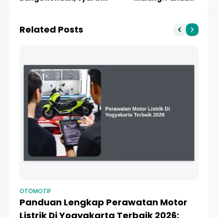
Mudah, dan Subsidi
Lengkap Hidup Sehat di
2024
Kota Bunga
Related Posts
OTOMOTIF
OT
Panduan Lengkap Perawatan Motor
Da
Listrik Di Yogyakarta Terbaik 2026:
M