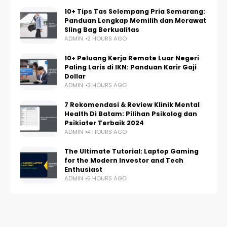
10+ Tips Tas Selempang Pria Semarang:
Panduan Lengkap Memilih dan Merawat
Sling Bag Berkualitas
ADMIN
2 HOURS AGO
10+ Peluang Kerja Remote Luar Negeri
Paling Laris di IKN: Panduan Karir Gaji
Dollar
ADMIN
3 HOURS AGO
7 Rekomendasi & Review Klinik Mental
Health Di Batam: Pilihan Psikolog dan
Psikiater Terbaik 2024
ADMIN
4 HOURS AGO
The Ultimate Tutorial: Laptop Gaming
for the Modern Investor and Tech
Enthusiast
ADMIN
5 HOURS AGO