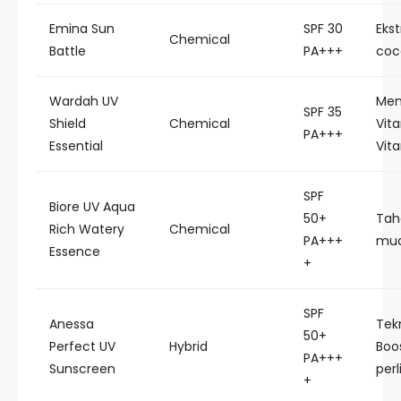
Emina Sun
SPF 30
Ekst
Chemical
Battle
PA+++
coc
Wardah UV
Men
SPF 35
Shield
Chemical
Vit
PA+++
Essential
Vit
SPF
Biore UV Aqua
50+
Tah
Rich Watery
Chemical
PA+++
mud
Essence
+
SPF
Anessa
Tek
50+
Perfect UV
Hybrid
Boos
PA+++
Sunscreen
per
+