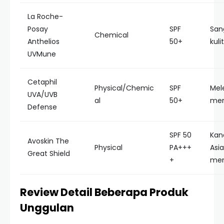
La Roche-
Posay
SPF
San
Chemical
Anthelios
50+
kuli
UVMune
Cetaphil
Physical/Chemic
SPF
Mel
UVA/UVB
al
50+
men
Defense
SPF 50
Kan
Avoskin The
Physical
PA+++
Asi
Great Shield
+
me
Review Detail Beberapa Produk
Unggulan