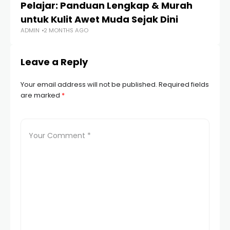
Pelajar: Panduan Lengkap & Murah
S
untuk Kulit Awet Muda Sejak Dini
M
ADMIN
2 MONTHS AGO
AD
Leave a Reply
Your email address will not be published.
Required fields
are marked
*