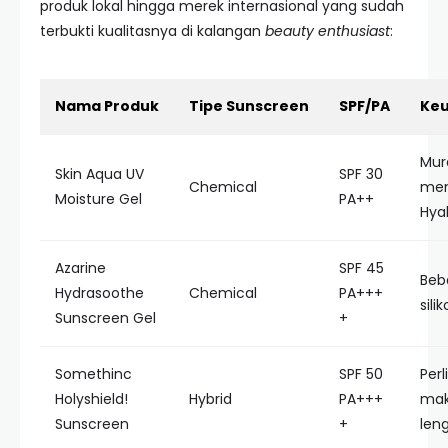
produk lokal hingga merek internasional yang sudah
terbukti kualitasnya di kalangan
beauty enthusiast
:
Nama Produk
Tipe Sunscreen
SPF/PA
Keu
Mura
Skin Aqua UV
SPF 30
Chemical
me
Moisture Gel
PA++
Hya
Azarine
SPF 45
Beb
Hydrasoothe
Chemical
PA+++
sili
Sunscreen Gel
+
Somethinc
SPF 50
Per
Holyshield!
Hybrid
PA+++
mak
Sunscreen
+
len