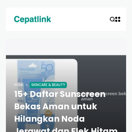
HOME
SKINCARE & BEAUTY
15+ Daftar Sunscreen
Bekas Aman untuk
Hilangkan Noda
Jerawat dan Flek Hitam