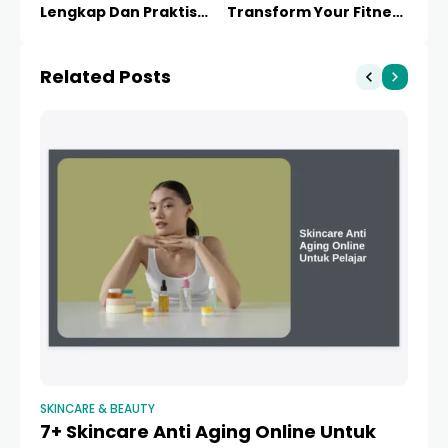
Lengkap Dan Praktis
Transform Your Fitness
2024
Journey with Gamified
Exercise
Related Posts
SKINCARE & BEAUTY
SK
7+ Skincare Anti Aging Online Untuk
T