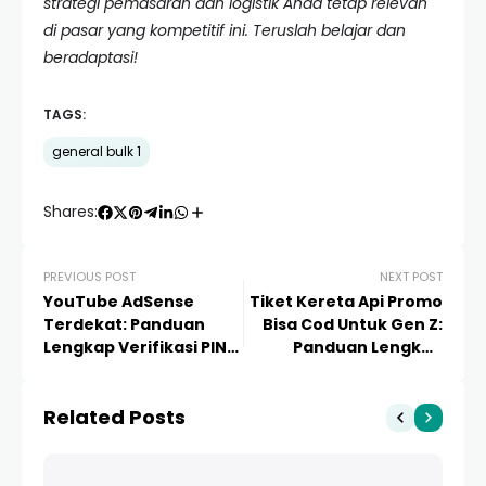
strategi pemasaran dan logistik Anda tetap relevan
di pasar yang kompetitif ini. Teruslah belajar dan
beradaptasi!
TAGS:
general bulk 1
Shares:
PREVIOUS POST
NEXT POST
YouTube AdSense
Tiket Kereta Api Promo
Terdekat: Panduan
Bisa Cod Untuk Gen Z:
Lengkap Verifikasi PIN
Panduan Lengkap
dan Optimasi
Berburu Diskon dan
Pendapatan Kreator
Bayar Tunai
Related Posts