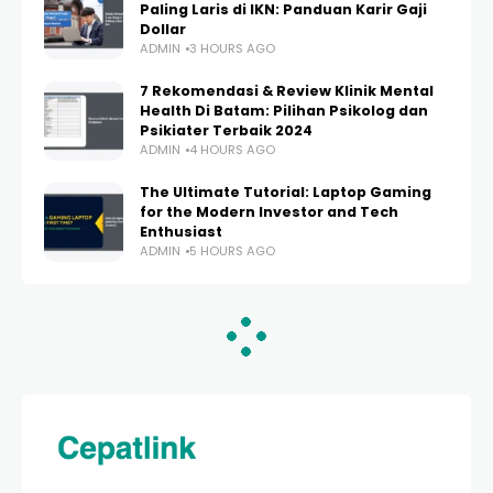
Paling Laris di IKN: Panduan Karir Gaji
Dollar
ADMIN
3 HOURS AGO
7 Rekomendasi & Review Klinik Mental
Health Di Batam: Pilihan Psikolog dan
Psikiater Terbaik 2024
ADMIN
4 HOURS AGO
The Ultimate Tutorial: Laptop Gaming
for the Modern Investor and Tech
Enthusiast
ADMIN
5 HOURS AGO
HOME
TECHNOLOGY & BUSINESS
Panduan Lengkap