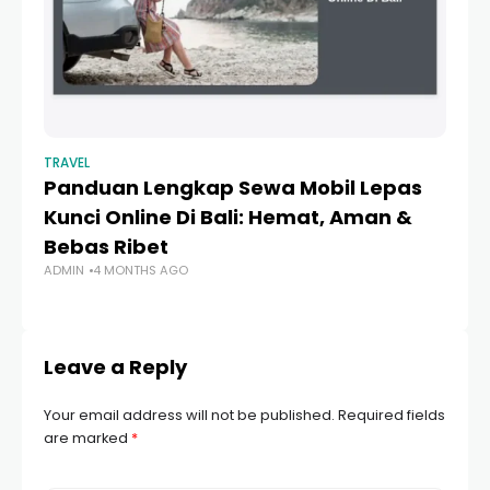
TRAVEL
TR
Panduan Lengkap Sewa Mobil Lepas
R
Kunci Online Di Bali: Hemat, Aman &
P
Bebas Ribet
L
ADMIN
4 MONTHS AGO
AD
Leave a Reply
Your email address will not be published.
Required fields
are marked
*