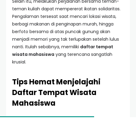
Selain itu, melakukan perjalanan bersama teman-
teman kuliah dapat mempererat ikatan solidaritas.
Pengalaman tersesat saat mencari lokasi wisata,
berbagi makanan di penginapan murah, hingga
berfoto bersama di atas puncak gunung akan
menjadi memori yang tak terlupakan setelah lulus
nanti. Itulah sebabnya, memiliki
daftar tempat
wisata mahasiswa
yang terencana sangatlah
krusial.
Tips Hemat Menjelajahi
Daftar Tempat Wisata
Mahasiswa
Sebelum kita masuk ke daftar destinasinya, ada
beberapa tips pro yang harus Anda ketahui agar
kantong tidak jebol selama perjalanan: