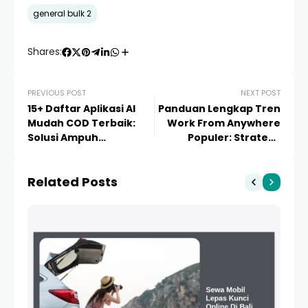
general bulk 2
Shares:
PREVIOUS POST
NEXT POST
15+ Daftar Aplikasi AI
Panduan Lengkap Tren
Mudah COD Terbaik:
Work From Anywhere
Solusi Ampuh
Populer: Strategi,
Tingkatkan Omzet &
Peluang, dan Cara
Tekan Angka Retur
Menjalankannya di
Related Posts
2024