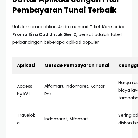
Pembayaran Tunai Terbaik
Untuk memudahkan Anda mencari
Tiket Kereta Api
Promo Bisa Cod Untuk Gen Z
, berikut adalah tabel
perbandingan beberapa aplikasi populer:
Aplikasi
Metode Pembayaran Tunai
Keungg
Harga re
Access
Alfamart, Indomaret, Kantor
biaya la
by KAI
Pos
tambaha
Travelok
Sering a
Indomaret, Alfamart
a
diskon h