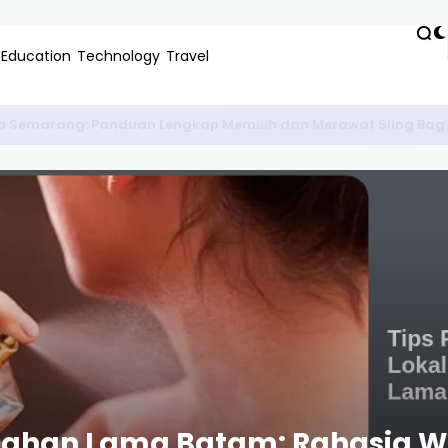
Education
Technology
Travel
r Negeri Paling Laris di IKN: Panduan Karir Gaji Dollar
 Tahan Lama Batam: Rahasia W