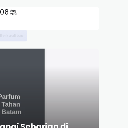
06
Aug
2026
angi Seharian di