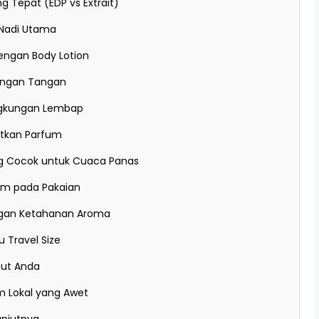
ng Tepat (EDP vs Extrait)
k Nadi Utama
dengan Body Lotion
langan Tangan
ingkungan Lembap
otkan Parfum
ng Cocok untuk Cuaca Panas
um pada Pakaian
engan Ketahanan Aroma
u Travel Size
but Anda
m Lokal yang Awet