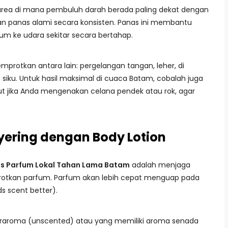
h area di mana pembuluh darah berada paling dekat dengan
n panas alami secara konsisten. Panas ini membantu
m ke udara sekitar secara bertahap.
emprotkan antara lain: pergelangan tangan, leher, di
 siku. Untuk hasil maksimal di cuaca Batam, cobalah juga
t jika Anda mengenakan celana pendek atau rok, agar
yering dengan Body Lotion
ps Parfum Lokal Tahan Lama Batam
adalah menjaga
otkan parfum. Parfum akan lebih cepat menguap pada
ds scent better).
beraroma (unscented) atau yang memiliki aroma senada