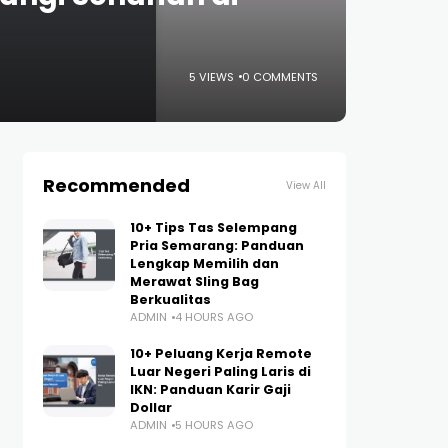
5 VIEWS
0 COMMENTS
Recommended
View All
10+ Tips Tas Selempang
Pria Semarang: Panduan
Lengkap Memilih dan
Merawat Sling Bag
Berkualitas
ADMIN
4 HOURS AGO
10+ Peluang Kerja Remote
Luar Negeri Paling Laris di
IKN: Panduan Karir Gaji
Dollar
ADMIN
5 HOURS AGO