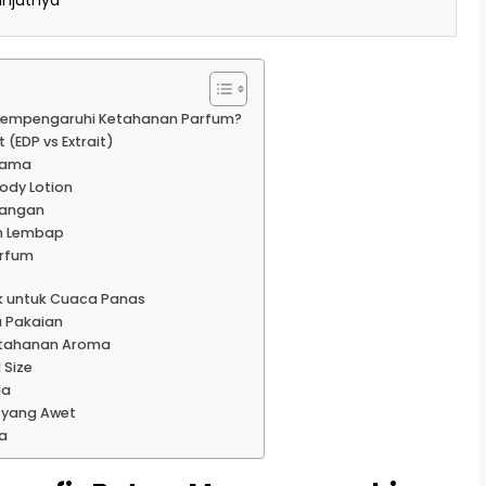
anjutnya
Mempengaruhi Ketahanan Parfum?
 (EDP vs Extrait)
Utama
ody Lotion
Tangan
an Lembap
arfum
k untuk Cuaca Panas
 Pakaian
Ketahanan Aroma
 Size
da
 yang Awet
a