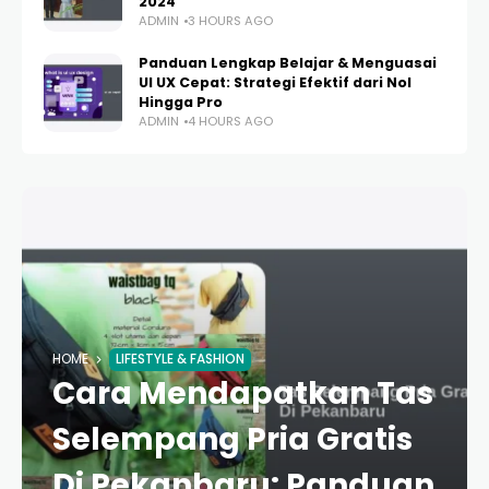
2024
ADMIN
3 HOURS AGO
Panduan Lengkap Belajar & Menguasai
UI UX Cepat: Strategi Efektif dari Nol
Hingga Pro
ADMIN
4 HOURS AGO
HOME
LIFESTYLE & FASHION
Cara Mendapatkan Tas
Selempang Pria Gratis
Di Pekanbaru: Panduan