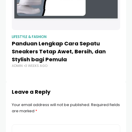
LIFESTYLE & FASHION
LIF
Panduan Lengkap Cara Sepatu
1
Sneakers Tetap Awet, Bersih, dan
K
Stylish bagi Pemula
K
ADMIN
3 WEEKS AGO
AD
Leave a Reply
Your email address will not be published.
Required fields
are marked
*