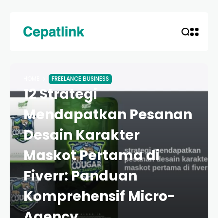
HOME
FREELANCE BUSINESS
12 Strategi
Mendapatkan Pesanan
Desain Karakter
Maskot Pertama di
Fiverr: Panduan
Komprehensif Micro-
Agency