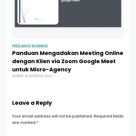
FREELANCE BUSINESS
FRE
Panduan Mengadakan Meeting Online
10
dengan Klien via Zoom Google Meet
N
untuk Micro-Agency
Mu
ADMIN
5 MONTHS AGO
Pr
AD
Leave a Reply
Your email address will not be published.
Required fields
are marked
*