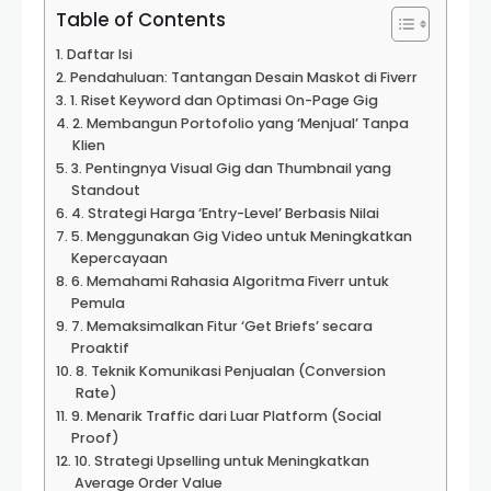
Table of Contents
Daftar Isi
Pendahuluan: Tantangan Desain Maskot di Fiverr
1. Riset Keyword dan Optimasi On-Page Gig
2. Membangun Portofolio yang ‘Menjual’ Tanpa
Klien
3. Pentingnya Visual Gig dan Thumbnail yang
Standout
4. Strategi Harga ‘Entry-Level’ Berbasis Nilai
5. Menggunakan Gig Video untuk Meningkatkan
Kepercayaan
6. Memahami Rahasia Algoritma Fiverr untuk
Pemula
7. Memaksimalkan Fitur ‘Get Briefs’ secara
Proaktif
8. Teknik Komunikasi Penjualan (Conversion
Rate)
9. Menarik Traffic dari Luar Platform (Social
Proof)
10. Strategi Upselling untuk Meningkatkan
Average Order Value