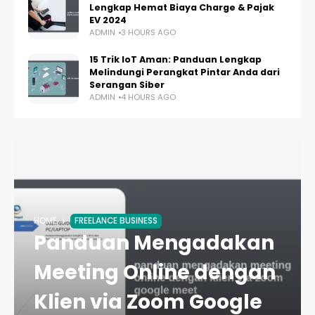
Lengkap Hemat Biaya Charge & Pajak
EV 2024
ADMIN
3 HOURS AGO
15 Trik IoT Aman: Panduan Lengkap
Melindungi Perangkat Pintar Anda dari
Serangan Siber
ADMIN
4 HOURS AGO
HOME
FREELANCE BUSINESS
Panduan Mengadakan
Meeting Online dengan
Klien via Zoom Google