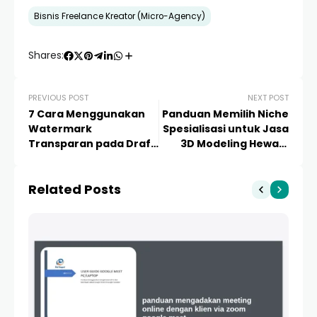
Bisnis Freelance Kreator (Micro-Agency)
Shares:
PREVIOUS POST
NEXT POST
7 Cara Menggunakan
Panduan Memilih Niche
Watermark
Spesialisasi untuk Jasa
Transparan pada Draf
3D Modeling Hewan:
Revisi Video Klien agar
Strategi Jitu
Aman dan Profesional
Membangun Micro-
Related Posts
Agency Terpercaya