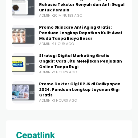
Rahasia Tekstur Renyah dan Anti Gagal
untuk Pemula
ADMIN
20 MINUTES AGO
Promo Skincare Anti Aging Gratis:
Panduan Lengkap Dapatkan Kulit Awet
Muda Tanpa Biaya Besar
ADMIN
1 HOUR AGO
Strategi Digital Marketing Gratis
Ongkir: Cara Jitu Melejitkan Penjualan
Online Tanpa Rugi
ADMIN
2 HOURS AGO
Promo Dokter Gigi BPJS di Balikpapan
2024: Panduan Lengkap Layanan Gigi
Gratis
ADMIN
3 HOURS AGO