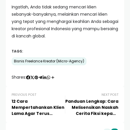
Ingatlah, Anda tidak sedang mencari klien
sebanyak-banyaknya, melainkan mencari klien
yang tepat yang menghargai keahlian Anda sebagai
kreator profesional Indonesia yang mampu bersaing
di kancah global.
TAGS:
Bisnis Freelance Kreator (Micro-Agency)
Shares:
PREVIOUS POST
NEXT POST
12 Cara
Panduan Lengkap: Cara
Mempertahankan Klien
Melisensikan Naskah
Lama Agar Terus
Cerita Fiksi kepada
Memesan Jasa Edit
Developer Game Indie
Video: Panduan Sukses