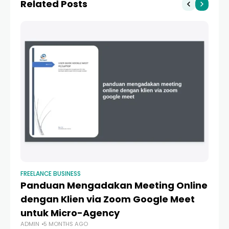
Related Posts
Micro-Agency
FREELANCE BUSINESS
FRE
Panduan Mengadakan Meeting Online
1
dengan Klien via Zoom Google Meet
D
untuk Micro-Agency
F
ADMIN
5 MONTHS AGO
A