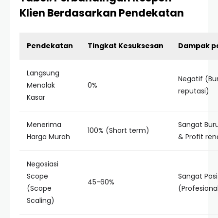
Klien Berdasarkan Pendekatan
Pendekatan
Tingkat Kesuksesan
Dampak p
Langsung
Negatif (Bu
Menolak
0%
reputasi)
Kasar
Menerima
Sangat Bur
100% (Short term)
Harga Murah
& Profit re
Negosiasi
Scope
Sangat Posi
45-60%
(Scope
(Profesiona
Scaling)