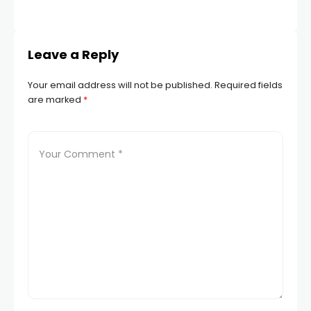
AD
Leave a Reply
Your email address will not be published.
Required fields
are marked
*