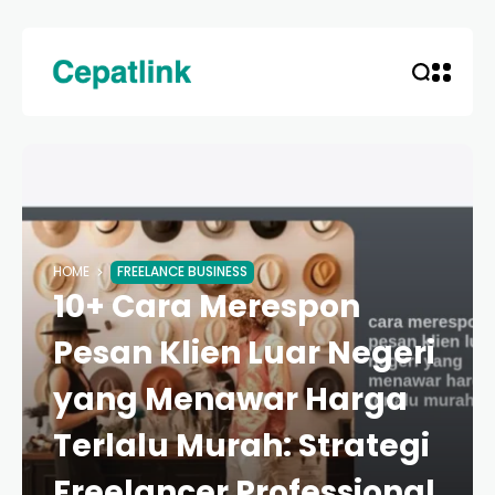
HOME
FREELANCE BUSINESS
10+ Cara Merespon
Pesan Klien Luar Negeri
yang Menawar Harga
Terlalu Murah: Strategi
Freelancer Professional