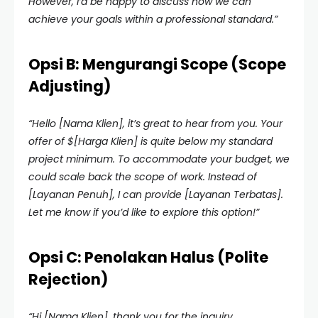
However, I’d be happy to discuss how we can
achieve your goals within a professional standard.”
Opsi B: Mengurangi Scope (Scope
Adjusting)
“Hello [Nama Klien], it’s great to hear from you. Your
offer of $[Harga Klien] is quite below my standard
project minimum. To accommodate your budget, we
could scale back the scope of work. Instead of
[Layanan Penuh], I can provide [Layanan Terbatas].
Let me know if you’d like to explore this option!”
Opsi C: Penolakan Halus (Polite
Rejection)
“Hi [Nama Klien], thank you for the inquiry.