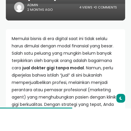
ADMIN
4 VIEWS
0 COMMENTS
2 MONTHS AGO
Memulai bisnis di era digital saat ini tidak selalu
harus dimulai dengan modal finansial yang besar.
Salah satu peluang yang mungkin belum banyak
terpikirkan oleh banyak orang adalah bagaimana
cara
jual dokter gigi tanpa modal
. Namun, perlu
diperjelas bahwa istilah “jual” di sini bukanlah
memperjualbelikan profesi, melainkan menjadi
perantara atau pemasar profesional (marketing
agent) yang menghubungkan pasien dengan klinik
gigi berkualitas. Dengan strategi yang tepat, Anda
bisa mendapatkan komisi besar dari setiap pasien
yang berhasil Anda arahkan untuk melakukan
perawatan gigi.