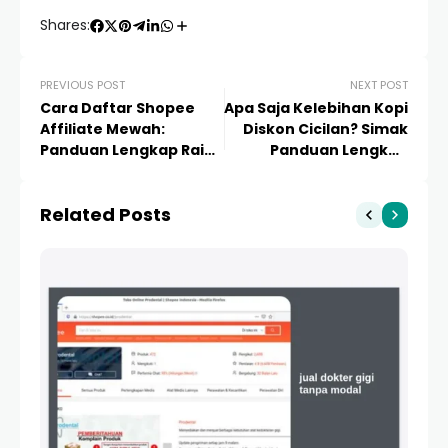
Shares:
PREVIOUS POST
NEXT POST
Cara Daftar Shopee
Apa Saja Kelebihan Kopi
Affiliate Mewah:
Diskon Cicilan? Simak
Panduan Lengkap Raih
Panduan Lengkap
Komisi Sultan dari
untuk Pecinta Kopi dan
Rumah
Bisnis Cafe
Related Posts