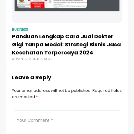
BUSINESS
BU
Panduan Lengkap Cara Jual Dokter
1
Gigi Tanpa Modal: Strategi Bisnis Jasa
Ga
Kesehatan Terpercaya 2024
A
ADMIN
2 MONTHS AGO
AD
Leave a Reply
Your email address will not be published.
Required fields
are marked
*