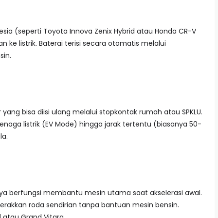
onesia (seperti Toyota Innova Zenix Hybrid atau Honda CR-V
an ke listrik. Baterai terisi secara otomatis melalui
in.
r yang bisa diisi ulang melalui stopkontak rumah atau SPKLU.
naga listrik (EV Mode) hingga jarak tertentu (biasanya 50-
la.
anya berfungsi membantu mesin utama saat akselerasi awal.
gerakkan roda sendirian tanpa bantuan mesin bensin.
 atau Grand Vitara.