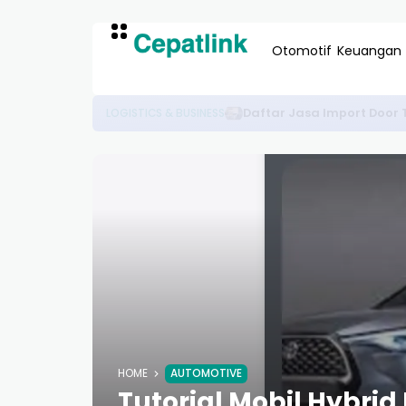
Otomotif
Keuangan
10+ Daftar Distributor Semba
BISNIS & EKONOMI
HOME
AUTOMOTIVE
Tutorial Mobil Hybr