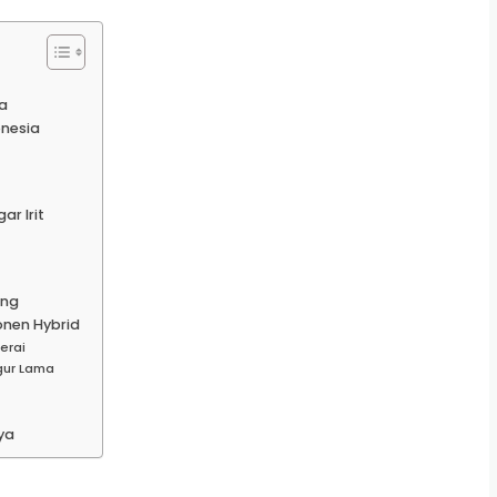
a
onesia
ar Irit
ing
nen Hybrid
erai
gur Lama
ya