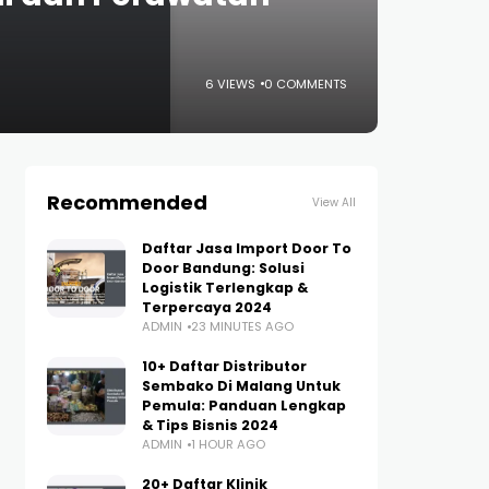
6 VIEWS
0 COMMENTS
Recommended
View All
Daftar Jasa Import Door To
Door Bandung: Solusi
Logistik Terlengkap &
Terpercaya 2024
ADMIN
23 MINUTES AGO
10+ Daftar Distributor
Sembako Di Malang Untuk
Pemula: Panduan Lengkap
& Tips Bisnis 2024
ADMIN
1 HOUR AGO
20+ Daftar Klinik