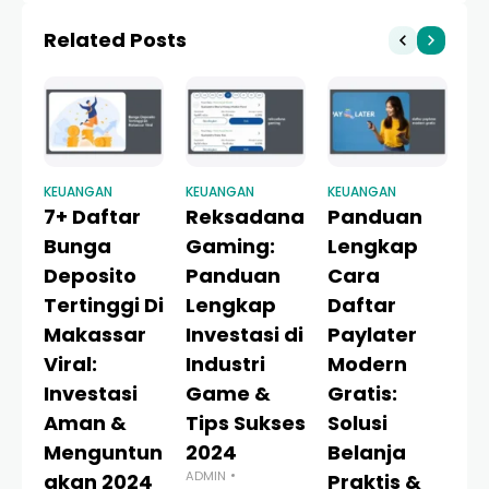
Berkualitas
Related Posts
KEUANGAN
KEUANGAN
KEUANGAN
KE
7+ Daftar
Reksadana
Panduan
C
Bunga
Gaming:
Lengkap
D
Deposito
Panduan
Cara
P
Tertinggi Di
Lengkap
Daftar
J
Makassar
Investasi di
Paylater
T
Viral:
Industri
Modern
P
Investasi
Game &
Gratis:
L
Aman &
Tips Sukses
Solusi
T
Menguntun
2024
Belanja
D
ADMIN
gkan 2024
Praktis &
2