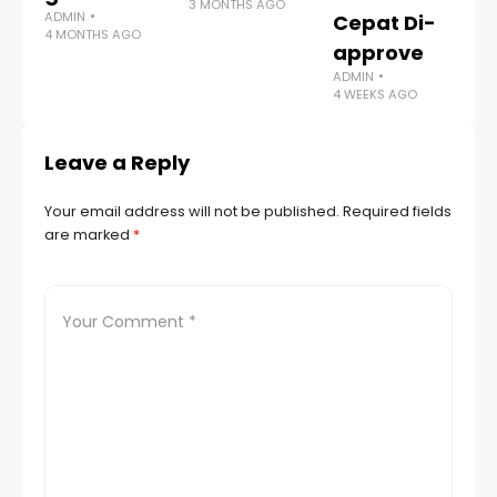
3 MONTHS AGO
ADMIN
AD
Cepat Di-
4 MONTHS AGO
1 
approve
ADMIN
4 WEEKS AGO
Leave a Reply
Your email address will not be published.
Required fields
are marked
*