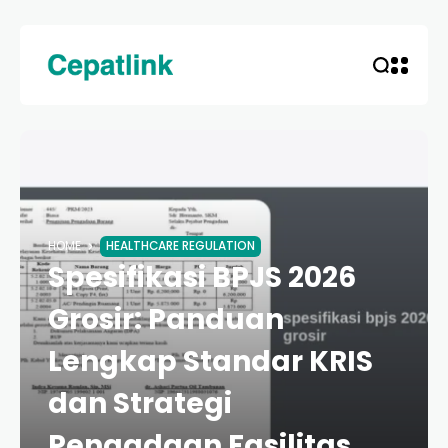
HOME
HEALTHCARE REGULATION
Spesifikasi BPJS 2026
Grosir: Panduan
Lengkap Standar KRIS
dan Strategi
Pengadaan Fasilitas