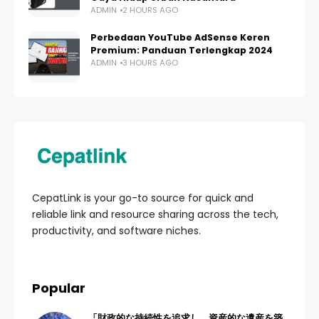
ADMIN
2 HOURS AGO
Perbedaan YouTube AdSense Keren
Premium: Panduan Terlengkap 2024
ADMIN
3 HOURS AGO
CepatLink is your go-to source for quick and
reliable link and resource sharing across the tech,
productivity, and software niches.
Popular
「財政的な持続性を追求し、資産的な遺産を築