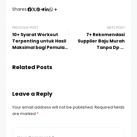
Shares:
PREVIOUS POST
NEXT POST
10+ Syarat Workout
7+ Rekomendasi
Terpenting untuk Hasil
Supplier Baju Murah
Maksimal bagi Pemula
Tanpa Dp Di
dan Pro
Balikpapan: Panduan
Memulai Bisnis Tanpa
Related Posts
Modal!
Leave a Reply
Your email address will not be published.
Required fields
are marked
*