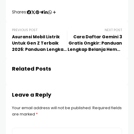
Shares:
PREVIOUS POST
NEXT POST
Asuransi Mobil Listrik
Cara Daftar Gemini 3
Untuk Gen Z Terbaik
Gratis Ongkir: Panduan
2026: Panduan Lengkap
Lengkap Belanja Hemat
& Tips Hemat
2024
Related Posts
Leave a Reply
Your email address will not be published.
Required fields
are marked
*