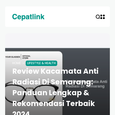
HOME
LIFESTYLE & HEALTH
Review Kacamata Anti
Radiasi Di Semarang:
Panduan Lengkap &
Rekomendasi Terbaik
2024