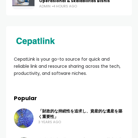
Operasional & Skalabilitas Bisnis
ADMIN
4 HOURS AGO
CepatLink is your go-to source for quick and
reliable link and resource sharing across the tech,
productivity, and software niches.
Popular
「財政的な持続性を追求し、資産的な遺産を築
く重要性」
3 YEARS AGO