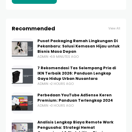
Recommended
View All
Pusat Packaging Ramah Lingkungan Di
Pekanbaru: Solusi Kemasan Hijau untuk
Bisnis Masa Depan
ADMIN
59 MINUTES AGO
7 Rekomendasi Tas Selempang Pria di
IKN Terbaik 2026: Panduan Lengkap
Gaya Hidup Urban Nusantara
ADMIN
2 HOURS AGO
Perbedaan YouTube AdSense Keren
Premium: Panduan Terlengkap 2024
ADMIN
3 HOURS AGO
Analisis Lengkap Biaya Remote Work
Pengusaha: Strategi Hemat