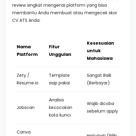
review singkat mengenai platform yang bisa
membantu Anda membuat atau mengecek skor
CV ATS Anda:
Kesesuaian
Nama
Fitur
untuk
Platform
Unggulan
Mahasiswa
Zety /
Template
Sangat Baik
Resume.io
siap pakai
(Berbayar)
Analisa
Wajib dicoba
Jobscan
kecocokan
sebelum apply
kata kunci
Canva
Hati-hati (Pilih