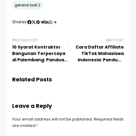
general bulk 2
Shares:
PREVIOUS POST
NEXT POST
10 Syarat Kontraktor
Cara Daftar Affiliate
Bangunan Terpercaya
TikTok Mahasiswa
di Palembang: Panduan
Indonesia: Panduan
Lengkap Agar Proyek
Lengkap & Strategi
Aman
Cuan Jutaan Rupiah
Related Posts
Leave a Reply
Your email address will not be published.
Required fields
are marked
*