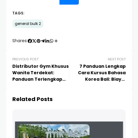
TAGS:
general bulk 2
Shares:
PREVIOUS POST
NEXT POST
Distributor Gym Khusus
7 Panduan Lengkap
Wanita Terdekat:
Cara Kursus Bahasa
Panduan Terlengkap
Korea Bali: Biaya,
Memilih Alat Fitness
Rekomendasi, & Tips
Berkualitas
Lulus TOPIK 2024
Related Posts