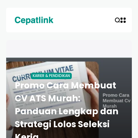
HOME
KARIER & PENDIDIKAN
Promo Cara Membuat
CV ATS Murah:
Panduan Lengkap dan
Strategi Lolos Seleksi
Kerja