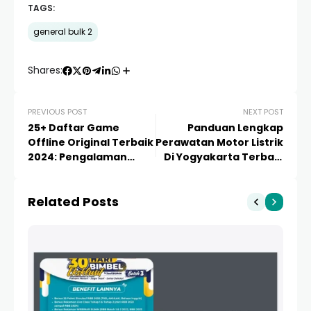
TAGS:
general bulk 2
Shares:
PREVIOUS POST
NEXT POST
25+ Daftar Game
Panduan Lengkap
Offline Original Terbaik
Perawatan Motor Listrik
2024: Pengalaman
Di Yogyakarta Terbaik
Gaming Premium
2026: Tips Ahli & Lokasi
Tanpa Internet
Service
Related Posts