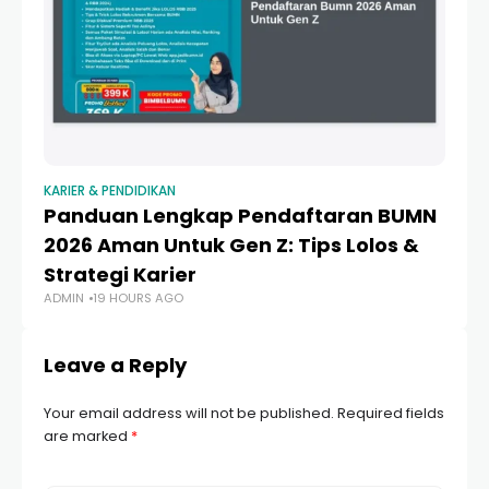
KARIER & PENDIDIKAN
KAR
Panduan Lengkap Pendaftaran BUMN
P
2026 Aman Untuk Gen Z: Tips Lolos &
P
Strategi Karier
Ti
ADMIN
19 HOURS AGO
AD
Leave a Reply
Your email address will not be published.
Required fields
are marked
*