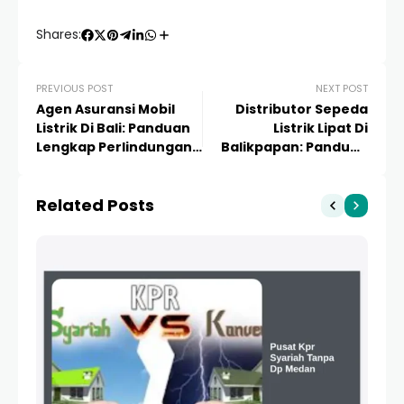
Shares:
PREVIOUS POST
NEXT POST
Agen Asuransi Mobil
Distributor Sepeda
Listrik Di Bali: Panduan
Listrik Lipat Di
Lengkap Perlindungan
Balikpapan: Panduan
Kendaraan Masa
Lengkap &
Depan
Rekomendasi Terbaik
Related Posts
2024