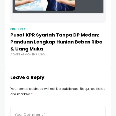
PROPERTY
PR
Pusat KPR Syariah Tanpa DP Medan:
A
Panduan Lengkap Hunian Bebas Riba
U
& Uang Muka
St
ADMIN
4 MONTHS AGO
AD
Leave a Reply
Your email address will not be published.
Required fields
are marked
*