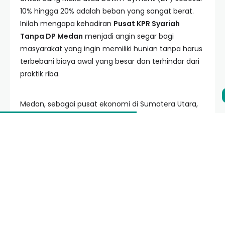
10% hingga 20% adalah beban yang sangat berat.
Inilah mengapa kehadiran
Pusat KPR Syariah
Tanpa DP Medan
menjadi angin segar bagi
masyarakat yang ingin memiliki hunian tanpa harus
terbebani biaya awal yang besar dan terhindar dari
praktik riba.
Medan, sebagai pusat ekonomi di Sumatera Utara,
menawarkan berbagai peluang properti. Namun,
tidak semua pengembang menawarkan sistem
yang sesuai dengan syariat Islam. Dengan mencari
solusi di
Pusa KPR Syariah Tanpa DP Medan
, Anda
tidak hanya mendapatkan kemudahan finansial,
tetapi juga ketenangan batin karena transaksi yang
dilakukan bersifat transparan, adil, dan sesuai
dengan tuntunan agama.