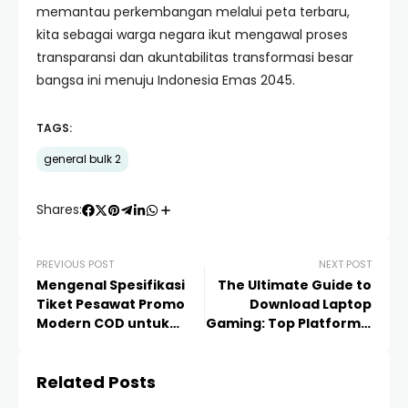
memantau perkembangan melalui peta terbaru,
kita sebagai warga negara ikut mengawal proses
transparansi dan akuntabilitas transformasi besar
bangsa ini menuju Indonesia Emas 2045.
TAGS:
general bulk 2
Shares:
PREVIOUS POST
NEXT POST
Mengenal Spesifikasi
The Ultimate Guide to
Tiket Pesawat Promo
Download Laptop
Modern COD untuk
Gaming: Top Platforms,
Perjalanan Hemat dan
Performance Tweaks,
Terpercaya
and Best Titles
Related Posts