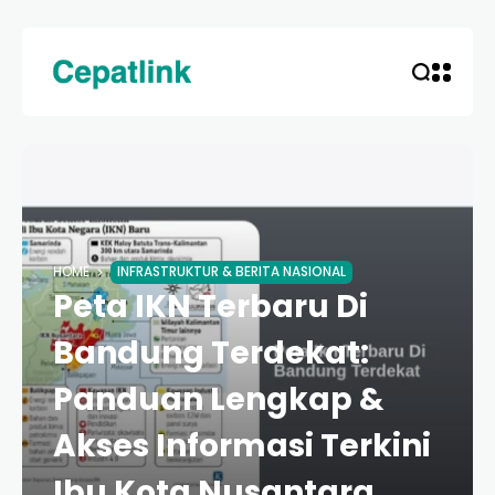
HOME
INFRASTRUKTUR & BERITA NASIONAL
Peta IKN Terbaru Di
Bandung Terdekat:
Panduan Lengkap &
Akses Informasi Terkini
Ibu Kota Nusantara