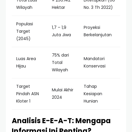
Total Luas
± 256.142
Ditetapkan (UU
Wilayah
Hektar
No. 3 Th 2022)
Populasi
1,7 – 1,9
Proyeksi
Target
Juta Jiwa
Berkelanjutan
(2045)
75% dari
Luas Area
Mandatori
Total
Hijau
Konservasi
Wilayah
Target
Tahap
Mulai Akhir
Pindah ASN
Kesiapan
2024
Kloter 1
Hunian
Analisis E-E-A-T: Mengapa
Informasi Ini Penting?