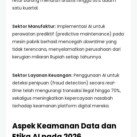
retur barang menurun drastis hingga 55% dalam
satu kuartal.
Sektor Manufaktur:
Implementasi AI untuk
perawatan prediktif (predictive maintenance) pada
mesin pabrik berhasil mencegah
downtime
yang
tidak terencana, menyelamatkan perusahaan dari
kerugian miliaran Rupiah setiap tahunnya.
Sektor Layanan Keuangan:
Penggunaan AI untuk
deteksi penipuan (fraud detection) secara
real-
time
telah mengurangi transaksi ilegal hingga 70%,
sekaligus meningkatkan kepercayaan nasabah
terhadap keamanan platform digital mereka.
Aspek Keamanan Data dan
Etika AI pada 2026