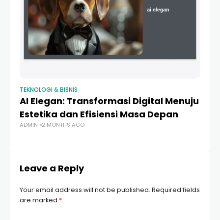
TEKNOLOGI & BISNIS
TEK
AI Elegan: Transformasi Digital Menuju
So
Estetika dan Efisiensi Masa Depan
Ab
ADMIN
2 MONTHS AGO
T
AD
Leave a Reply
Your email address will not be published.
Required fields
are marked
*