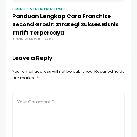
BUSINESS & ENTREPRENEURSHIP
BUS
Panduan Lengkap Cara Franchise
7
Second Grosir: Strategi Sukses Bisnis
B
Thrift Terpercaya
Ca
ADMIN
3 MONTHS AGO
AD
Leave a Reply
Your email address will not be published.
Required fields
are marked
*