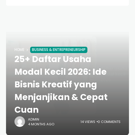
HOME
BUSINESS & ENTREPRENEURSHIP
25+ Daftar Usaha
Modal Kecil 2026: Ide
Bisnis Kreatif yang
Menjanjikan & Cepat
Cuan
ADMIN
14 VIEWS
0 COMMENTS
4 MONTHS AGO