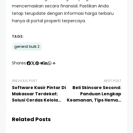
mencemaskan secara finansial. Pastikan Anda
tetap terupdate dengan informasi harga terbaru
hanya di portal properti terpercaya.
TAGS:
general bulk 2
Shares:
PREVIOUS POST
NEXT POST
Software Kasir Pintar Di
Beli Skincare Second:
Makassar Terdekat:
Panduan Lengkap
Solusi Cerdas Kelola
Keamanan, Tips Hemat,
Bisnis & UMKM
dan Cara Memilih
Produk Preloved
Related Posts