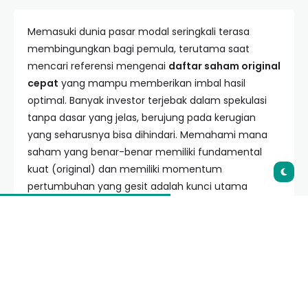
Memasuki dunia pasar modal seringkali terasa
membingungkan bagi pemula, terutama saat
mencari referensi mengenai
daftar saham original
cepat
yang mampu memberikan imbal hasil
optimal. Banyak investor terjebak dalam spekulasi
tanpa dasar yang jelas, berujung pada kerugian
yang seharusnya bisa dihindari. Memahami mana
saham yang benar-benar memiliki fundamental
kuat (original) dan memiliki momentum
pertumbuhan yang gesit adalah kunci utama
kesuksesan finansial di Bursa Efek Indonesia (BEI).
Artikel ini hadir sebagai panduan komprehensif bagi
Anda yang ingin mendalami profil emiten unggulan.
Kami akan mengupas tuntas kriteria pemilihan
saham, cara mengakses data secara cepat, hingga