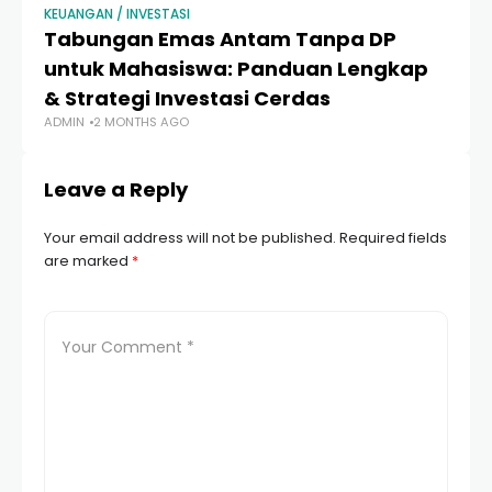
KEUANGAN / INVESTASI
KEU
Tabungan Emas Antam Tanpa DP
1
untuk Mahasiswa: Panduan Lengkap
T
& Strategi Investasi Cerdas
I
ADMIN
2 MONTHS AGO
AD
Leave a Reply
Your email address will not be published.
Required fields
are marked
*