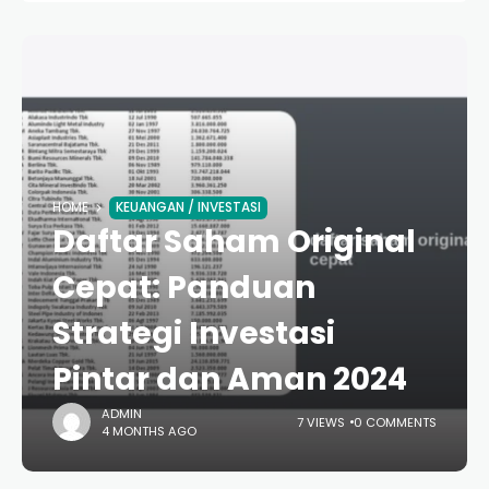
HOME
KEUANGAN / INVESTASI
Daftar Saham Original
Cepat: Panduan
Strategi Investasi
Pintar dan Aman 2024
ADMIN
7 VIEWS
0 COMMENTS
4 MONTHS AGO