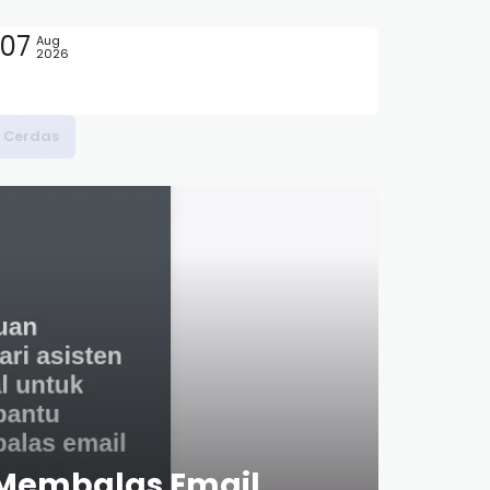
07
Aug
2026
a Cerdas
 Membalas Email