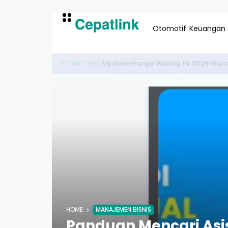
Otomotif
Keuangan
Update Harga Wuling EV 2026 Garan
OTOMOTIF
HOME
MANAJEMEN BISNIS
Panduan Mencari Asi