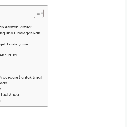
Asisten Virtual?
ang Bisa Didelegasikan
anjut Pembayaran
n Virtual
rocedure) untuk Email
Aman
s
rtual Anda
a