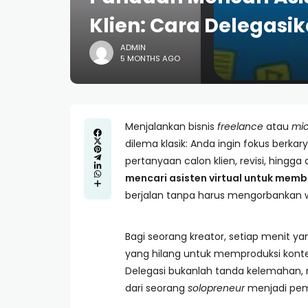
Klien: Cara Delegasi
ADMIN
5 MONTHS AGO
Menjalankan bisnis
freelance
atau
mi
dilema klasik: Anda ingin fokus berka
pertanyaan calon klien, revisi, hingga 
mencari asisten virtual untuk mem
berjalan tanpa harus mengorbankan w
Bagi seorang kreator, setiap menit y
yang hilang untuk memproduksi konte
Delegasi bukanlah tanda kelemahan, m
dari seorang
solopreneur
menjadi pemi