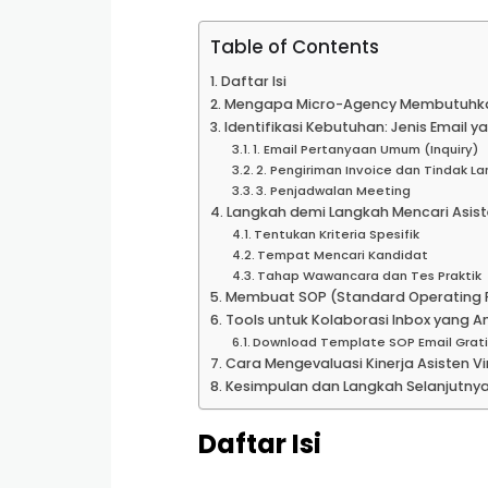
Table of Contents
Daftar Isi
Mengapa Micro-Agency Membutuhkan 
Identifikasi Kebutuhan: Jenis Email y
1. Email Pertanyaan Umum (Inquiry)
2. Pengiriman Invoice dan Tindak L
3. Penjadwalan Meeting
Langkah demi Langkah Mencari Asiste
Tentukan Kriteria Spesifik
Tempat Mencari Kandidat
Tahap Wawancara dan Tes Praktik
Membuat SOP (Standard Operating P
Tools untuk Kolaborasi Inbox yang 
Download Template SOP Email Grati
Cara Mengevaluasi Kinerja Asisten Vi
Kesimpulan dan Langkah Selanjutny
Daftar Isi