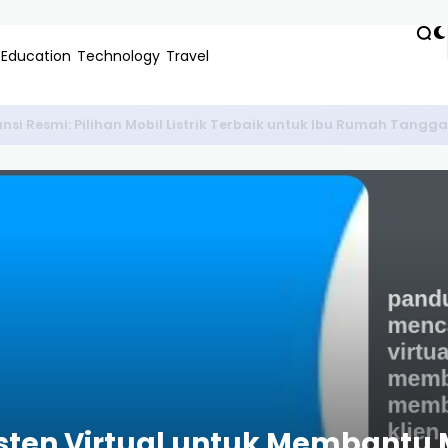
Education
Technology
Travel
si Resmi: Pilihan Mobil Listrik Terbaik untuk Ibu Rumah Tangg
sten Virtual untuk Membantu