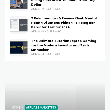
Paling Laris di IKN: Panduan Karir Gaji
Dollar
ADMIN
2 HOURS AGO
7 Rekomendasi & Review Klinik Mental
Health Di Batam: Pilihan Psikolog dan
Psikiater Terbaik 2024
ADMIN
3 HOURS AGO
The Ultimate Tutorial: Laptop Gaming
for the Modern Investor and Tech
Enthusiast
ADMIN
4 HOURS AGO
HOME
AFFILIATE MARKETING