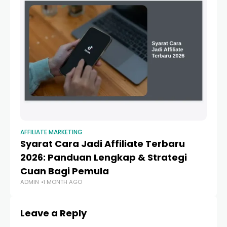
AFFILIATE MARKETING
AFF
Syarat Cara Jadi Affiliate Terbaru
Af
2026: Panduan Lengkap & Strategi
Ul
Cuan Bagi Pemula
C
ADMIN
1 MONTH AGO
AD
Leave a Reply