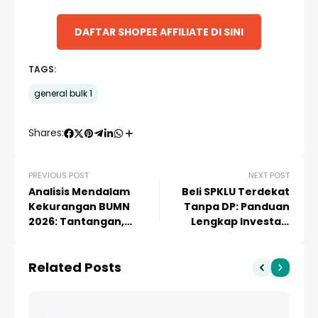
DAFTAR SHOPEE AFFILIATE DI SINI
TAGS:
general bulk 1
Shares:
PREVIOUS POST
NEXT POST
Analisis Mendalam
Beli SPKLU Terdekat
Kekurangan BUMN
Tanpa DP: Panduan
2026: Tantangan,
Lengkap Investasi
Risiko, dan Solusi
Stasiun Pengisian
Strategis
Kendaraan Listrik
Related Posts