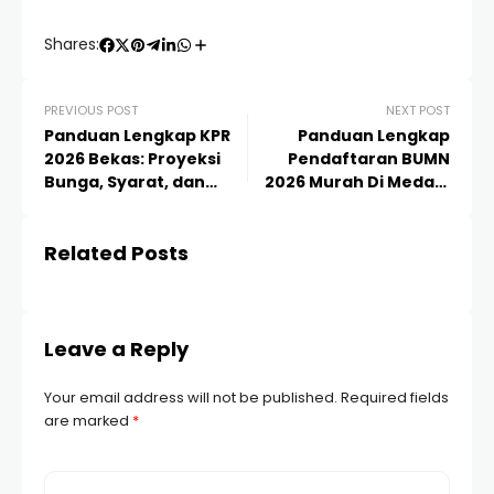
Shares:
PREVIOUS POST
NEXT POST
Panduan Lengkap KPR
Panduan Lengkap
2026 Bekas: Proyeksi
Pendaftaran BUMN
Bunga, Syarat, dan
2026 Murah Di Medan:
Strategi Jitu Agar
Strategi Lolos Seleksi
Disetujui
Related Posts
Leave a Reply
Your email address will not be published.
Required fields
are marked
*