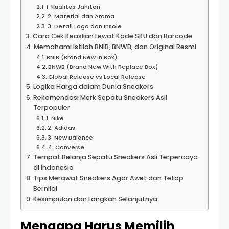
1. Kualitas Jahitan
2. Material dan Aroma
3. Detail Logo dan Insole
Cara Cek Keaslian Lewat Kode SKU dan Barcode
Memahami Istilah BNIB, BNWB, dan Original Resmi
BNIB (Brand New In Box)
BNWB (Brand New With Replace Box)
Global Release vs Local Release
Logika Harga dalam Dunia Sneakers
Rekomendasi Merk Sepatu Sneakers Asli
Terpopuler
1. Nike
2. Adidas
3. New Balance
4. Converse
Tempat Belanja Sepatu Sneakers Asli Terpercaya
di Indonesia
Tips Merawat Sneakers Agar Awet dan Tetap
Bernilai
Kesimpulan dan Langkah Selanjutnya
Mengapa Harus Memilih