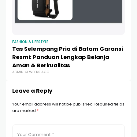
FASHION & LIFESTYLE
FAS
Tas Selempang Pria di Batam Garansi
1
Resmi: Panduan Lengkap Belanja
In
Aman & Berkualitas
& 
ADMIN
3 WEEKS AGO
AD
Leave a Reply
Your email address will not be published.
Required fields
are marked
*