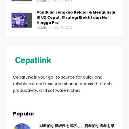
ADMIN
3 HOURS AGO
Panduan Lengkap Belajar & Menguasai
UI UX Cepat: Strategi Efektif dari Nol
Hingga Pro
ADMIN
4 HOURS AGO
CepatLink is your go-to source for quick and
reliable link and resource sharing across the tech,
productivity, and software niches.
Popular
「財政的な持続性を追求し、資産的な遺産を築