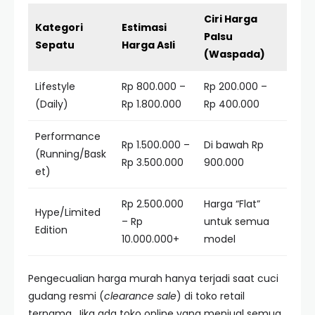
Ciri Harga
Kategori
Estimasi
Palsu
Sepatu
Harga Asli
(Waspada)
Lifestyle
Rp 800.000 –
Rp 200.000 –
(Daily)
Rp 1.800.000
Rp 400.000
Performance
Rp 1.500.000 –
Di bawah Rp
(Running/Bask
Rp 3.500.000
900.000
et)
Rp 2.500.000
Harga “Flat”
Hype/Limited
– Rp
untuk semua
Edition
10.000.000+
model
Pengecualian harga murah hanya terjadi saat cuci
gudang resmi (
clearance sale
) di toko retail
ternama. Jika ada toko online yang menjual semua